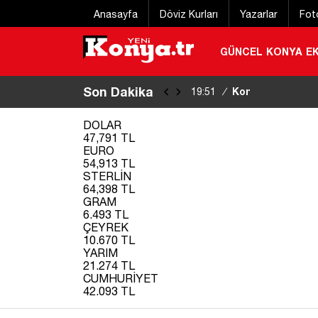
Anasayfa
Döviz Kurları
Yazarlar
Fot
GÜNCEL
KONYA
E
Son Dakika
Konya’da kayıp i
19:51
/
DOLAR
47,791 TL
EURO
54,913 TL
STERLİN
64,398 TL
GRAM
6.493 TL
ÇEYREK
10.670 TL
YARIM
21.274 TL
CUMHURİYET
42.093 TL