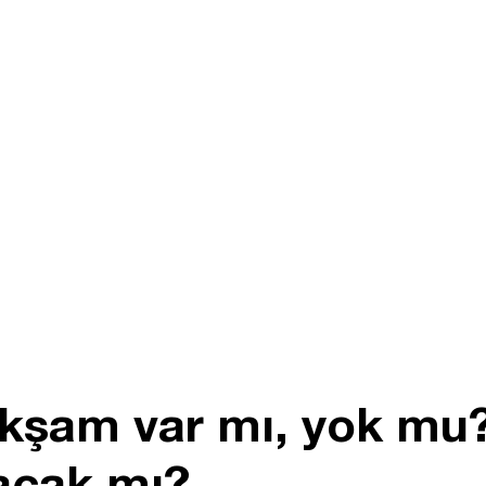
kşam var mı, yok mu?
acak mı?