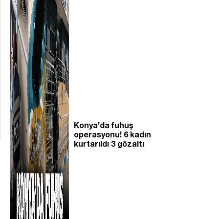
Konya’da fuhuş
operasyonu! 6 kadın
kurtarıldı 3 gözaltı