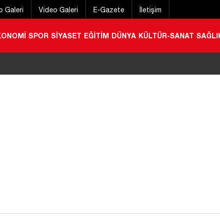
o Galeri
Video Galeri
E-Gazete
İletişim
KONOMİ
SPOR
SİYASET
EĞİTİM
DÜNYA
KÜLTÜR-SANAT
SAĞLI
hbarı! AFAD ve Jandarma harekete geçti
|