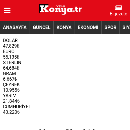
E-gazete
ANASAYFA
GÜNCEL
KONYA
EKONOMİ
SPOR
Sİ
DOLAR
47,829₺
EURO
55,135₺
STERLİN
64,684₺
GRAM
6.667₺
ÇEYREK
10.955₺
YARIM
21.844₺
CUMHURİYET
43.220₺