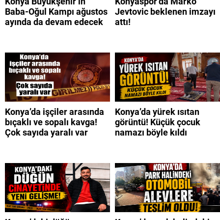
Konya Büyükşehir’in
Konyaspor’da Marko
Baba-Oğul Kampı ağustos
Jevtovic beklenen imzayı
ayında da devam edecek
attı!
Konya’da işçiler arasında
Konya’da yürek ısıtan
bıçaklı ve sopalı kavga!
görüntü! Küçük çocuk
Çok sayıda yaralı var
namazı böyle kıldı