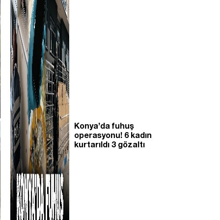
Konya’da fuhuş
operasyonu! 6 kadın
kurtarıldı 3 gözaltı