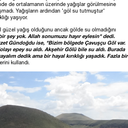
nde de ortalamanın üzerinde yağışlar görülmesine
şmadı. Yağışların ardından 'göl su tutmuştur'
lığı yaşıyor.
l güzel yağış olduğunu ancak gölde su olmadığını
bir şey yok. Allah sonumuzu hayır eylesin" dedi.
İzzet Gündoğdu ise, "Bizim bölgede Çavuşçu Göl var.
ayı epey su aldı. Akşehir Gölü bile su aldı. Burada
rayalım dedik ama bir hayal kırıklığı yaşadık. Fazla bir
rini kullandı.