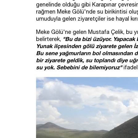
genelinde olduğu gibi Karapınar çevresi
rağmen Meke Gölü'nde su birikintisi olu
umuduyla gelen ziyaretçiler ise hayal kırık
Meke Gölü'ne gelen Mustafa Çelik, bu yı
"Bu da bizi üzüyor. Yapacak 
belirterek,
Yunak ilçesinden gölü ziyarete gelen 
Bu sene yağmurların bol olmasından dol
bir ziyarete geldik, su toplandı diye uğ
su yok. Sebebini de bilemiyoruz"
ifadele