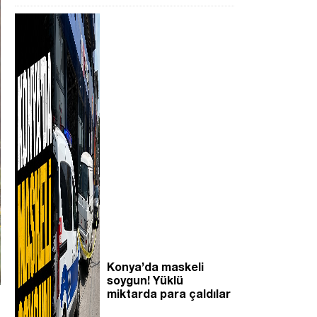
Konya’da maskeli
soygun! Yüklü
miktarda para çaldılar