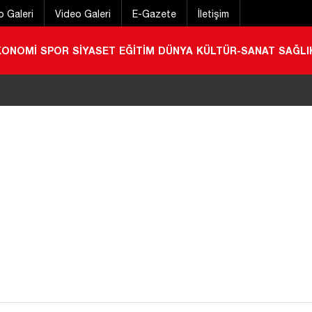
o Galeri
Video Galeri
E-Gazete
İletişim
KONOMİ
SPOR
SİYASET
EĞİTİM
DÜNYA
KÜLTÜR-SANAT
SAĞLI
acı’dan esnaf ziyareti
|