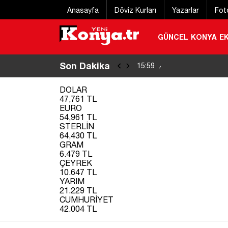
Anasayfa
Döviz Kurları
Yazarlar
Fot
GÜNCEL
KONYA
E
Son Dakika
Başkan Pekyatırm
15:59
/
DOLAR
47,761 TL
EURO
54,961 TL
STERLİN
64,430 TL
GRAM
6.479 TL
ÇEYREK
10.647 TL
YARIM
21.229 TL
CUMHURİYET
42.004 TL