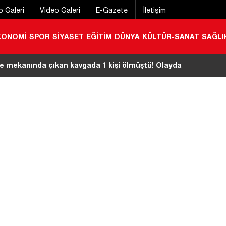
o Galeri
Video Galeri
E-Gazete
İletişim
KONOMİ
SPOR
SİYASET
EĞİTİM
DÜNYA
KÜLTÜR-SANAT
SAĞLI
amını kırıp servet çalmışlardı! Maskeli soygun
|