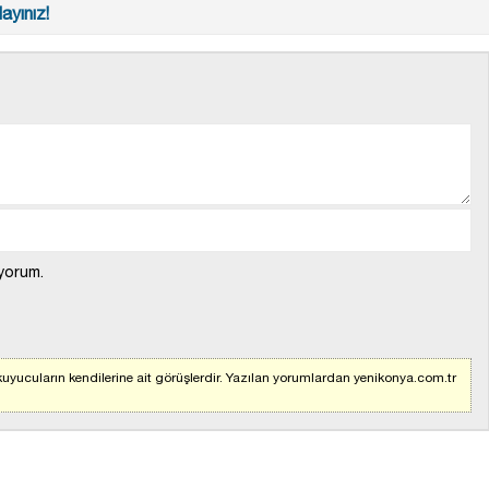
ayınız!
yorum.
uyucuların kendilerine ait görüşlerdir. Yazılan yorumlardan yenikonya.com.tr