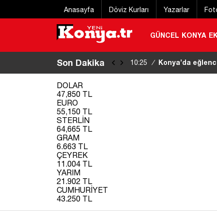
Anasayfa
Döviz Kurları
Yazarlar
Fot
GÜNCEL
KONYA
E
Son Dakika
Konya’da aracın c
10:17
/
olayında YENİ GELİŞME
DOLAR
47,850 TL
EURO
55,150 TL
STERLİN
64,665 TL
GRAM
6.663 TL
ÇEYREK
11.004 TL
YARIM
21.902 TL
CUMHURİYET
43.250 TL