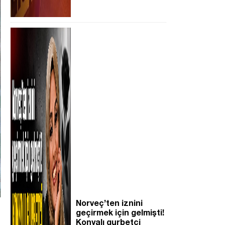
Norveç’ten iznini
geçirmek için gelmişti!
Konyalı gurbetçi