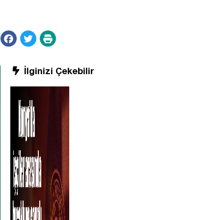
İlginizi Çekebilir