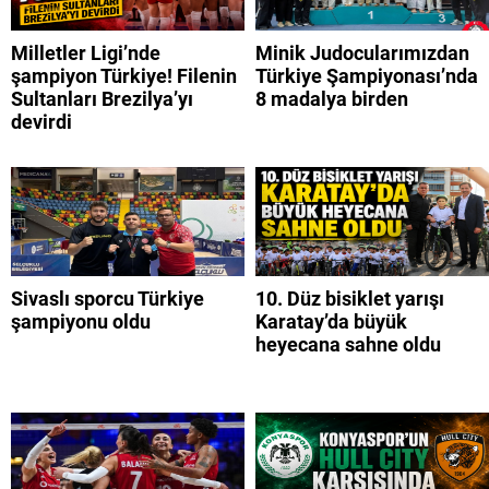
Milletler Ligi’nde
Minik Judocularımızdan
şampiyon Türkiye! Filenin
Türkiye Şampiyonası’nda
Sultanları Brezilya’yı
8 madalya birden
devirdi
Sivaslı sporcu Türkiye
10. Düz bisiklet yarışı
şampiyonu oldu
Karatay’da büyük
heyecana sahne oldu