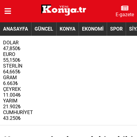
E-gazete
ANASAYFA
GÜNCEL
KONYA
EKONOMİ
SPOR
Sİ
DOLAR
47,850₺
EURO
55,150₺
STERLİN
64,665₺
GRAM
6.663₺
ÇEYREK
11.004₺
YARIM
21.902₺
CUMHURİYET
43.250₺