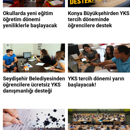
Okullarda yeni eğitim
Konya Büyükşehirden YKS
öğretim dönemi
tercih döneminde
yeniliklerle başlayacak
öğrencilere destek
Seydişehir Belediyesinden
YKS tercih dönemi yarın
öğrencilere ücretsiz YKS
başlayacak!
danışmanlığı desteği