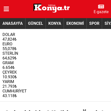
E-gazete
ANASAYFA
GÜNCEL
KONYA
EKONOMİ
SPOR
Sİ
DOLAR
47,824₺
EURO
55,078₺
STERLİN
64,629₺
GRAM
6.654₺
ÇEYREK
10.930₺
YARIM
21.793₺
CUMHURİYET
43.118₺