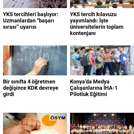
YKS tercihleri başlıyor:
YKS tercih kılavuzu
Uzmanlardan “başarı
yayımlandı: İşte
sırası’’ uyarısı
üniversitelerin toplam
kontenjanı
Bir sınıfta 4 öğretmen
Konya’da Medya
değişince KDK devreye
Çalışanlarına İHA-1
girdi
Pilotluk Eğitimi