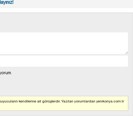
ayınız!
yorum.
uyucuların kendilerine ait görüşlerdir. Yazılan yorumlardan yenikonya.com.tr