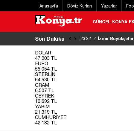
Anasayfa
Döviz Kurları
Yazarlar
Fot
GÜNCEL
KONYA
E
Son Dakika
Eğitim uçağı kaz
22:20
/
DOLAR
47,903 TL
EURO
55,054 TL
STERLİN
64,530 TL
GRAM
6.507 TL
ÇEYREK
10.692 TL
YARIM
21.319 TL
CUMHURİYET
42.182 TL