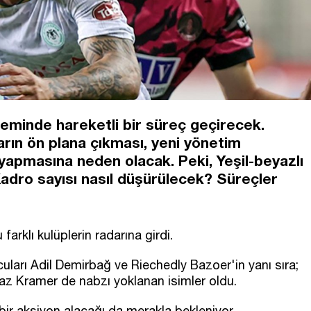
eminde hareketli bir süreç geçirecek.
arın ön plana çıkması, yeni yönetim
 yapmasına neden olacak. Peki, Yeşil-beyazlı
Kadro sayısı nasıl düşürülecek? Süreçler
arklı kulüplerin radarına girdi.
cuları Adil Demirbağ ve Riechedly Bazoer'in yanı sıra;
laz Kramer de nabzı yoklanan isimler oldu.
bir aksiyon alacağı da merakla bekleniyor.