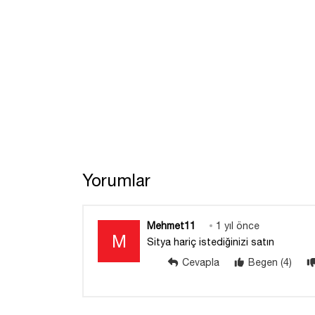
Yorumlar
Mehmet11
1 yıl önce
M
Sitya hariç istediğinizi satın
Cevapla
Begen (4)