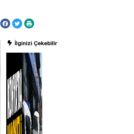
İlginizi Çekebilir