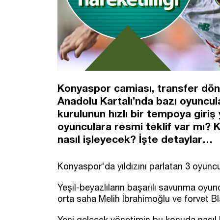
Konyaspor camiası, transfer dön
Anadolu Kartalı’nda bazı oyuncul
kurulunun hızlı bir tempoya giriş
oyunculara resmi teklif var mı? 
nasıl işleyecek? İşte detaylar…
Konyaspor'da yıldızını parlatan 3 oyuncu f
Yeşil-beyazlıların başarılı savunma oyun
orta saha Melih İbrahimoğlu ve forvet B
Yeni gelecek yönetimin bu konuda nasıl 