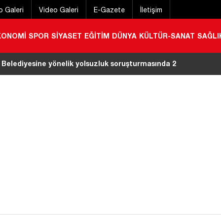
o Galeri
Video Galeri
E-Gazete
İletişim
KONOMİ
SPOR
SİYASET
EĞİTİM
DÜNYA
KÜLTÜR-SANAT
SAĞLI
a kırıma uğradı
|