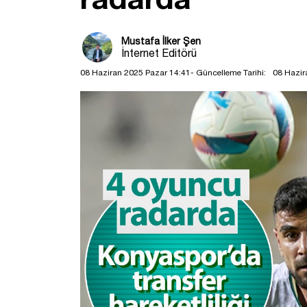
Mustafa İlker Şen
İnternet Editörü
08 Haziran 2025 Pazar 14:41
- Güncelleme Tarihi:
08 Hazir