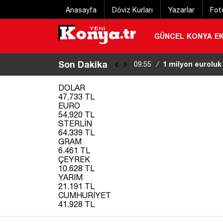
Anasayfa
Döviz Kurları
Yazarlar
Fot
GÜNCEL
KONYA
E
Son Dakika
1 milyon euroluk
09:55
/
DOLAR
47,733 TL
EURO
54,920 TL
STERLİN
64,339 TL
GRAM
6.461 TL
ÇEYREK
10.628 TL
YARIM
21.191 TL
CUMHURİYET
41.928 TL