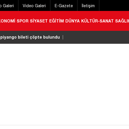
o Galeri
Video Galeri
E-Gazete
İletişim
KONOMİ
SPOR
SİYASET
EĞİTİM
DÜNYA
KÜLTÜR-SANAT
SAĞLI
 piyango bileti çöpte bulundu
|