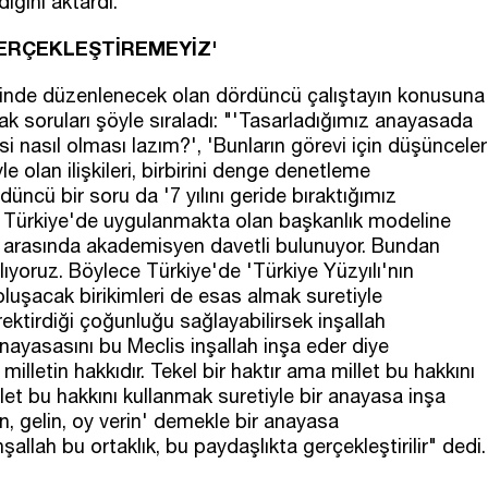
ığını aktardı.
GERÇEKLEŞTİREMEYİZ'
zinde düzenlenecek olan dördüncü çalıştayın konusuna
k soruları şöyle sıraladı: "'Tasarladığımız anayasada
 nasıl olması lazım?', 'Bunların görevi için düşünceler
yle olan ilişkileri, birbirini denge denetleme
üncü bir soru da '7 yılını geride bıraktığımız
 Türkiye'de uygulanmakta olan başkanlık modeline
-15 arasında akademisyen davetli bulunuyor. Bundan
ıyoruz. Böylece Türkiye'de 'Türkiye Yüzyılı'nın
 oluşacak birikimleri de esas almak suretiyle
tirdiği çoğunluğu sağlayabilirsek inşallah
anayasasını bu Meclis inşallah inşa eder diye
lletin hakkıdır. Tekel bir haktır ama millet bu hakkını
et bu hakkını kullanmak suretiyle bir anayasa inşa
n, gelin, oy verin' demekle bir anayasa
allah bu ortaklık, bu paydaşlıkta gerçekleştirilir" dedi.