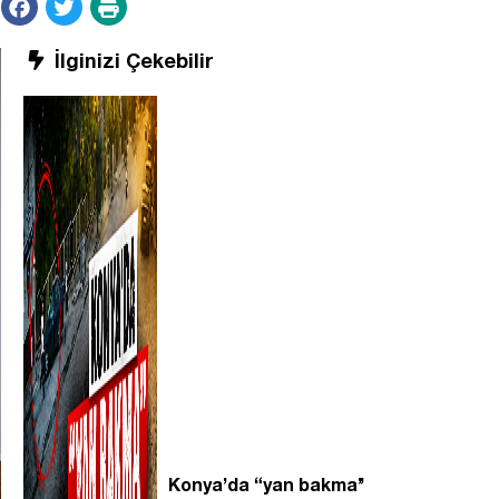
İlginizi Çekebilir
Konya’da “yan bakma’’