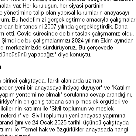
arı var. Her kuruluşun, her siyasi partinin
e yönetimine talip olan yapısal kurumların anayasayı
orum. Bu hedefimizi gerçekleştirme amacıyla çalışmalar
dan bir tanesini 2007 yılında gerçekleştirdik. Daha
am etti. Covid sürecinde de bir taslak çalışmamız oldu.
 Şimdi de bu çalışmalarımızı 2024 yılının Ekim ayından
enel merkezimizde sürdürüyoruz. Bu çerçevede
düncüsünü yapacağız" diye konuştu.
U
birinci çalıştayda, farklı alanlarda uzman
 neden yeni bir anayasaya ihtiyaç duyuyor' ve 'Katılım
apım yöntemi ne olmalı' sorularına cevap arandığını,
Türkiye'nin en geniş tabana sahip meslek örgütleri ve
cilerinin katılımı ile 'Sivil toplumun ve meslek
i nelerdir' ve 'Sivil toplumun yeni anayasa yapımına
p arandığını ve 24 Ocak 2025 tarihli üçüncü çalıştayda
ılımı ile 'Temel hak ve özgürlükler anayasada hangi