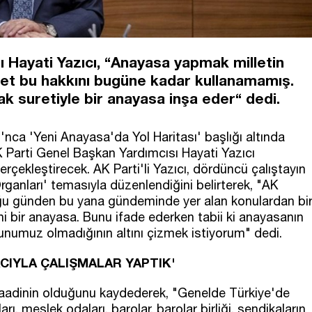
 Hayati Yazıcı, “Anayasa yapmak milletin
illet bu hakkını bugüne kadar kullanamamış.
mak suretiyle bir anayasa inşa eder“ dedi.
ı'nca 'Yeni Anayasa'da Yol Haritası' başlığı altında
 Parti Genel Başkan Yardımcısı Hayati Yazıcı
çekleştirecek. AK Parti'li Yazıcı, dördüncü çalıştayın
anları' temasıyla düzenlendiğini belirterek, "AK
duğu günden bu yana gündeminde yer alan konulardan bi
i bir anayasa. Bunu ifade ederken tabii ki anayasanın
orunumuz olmadığının altını çizmek istiyorum" dedi.
CIYLA ÇALIŞMALAR YAPTIK'
a vaadinin olduğunu kaydederek, "Genelde Türkiye'de
arı, meslek odaları, barolar, barolar birliği, sendikaların