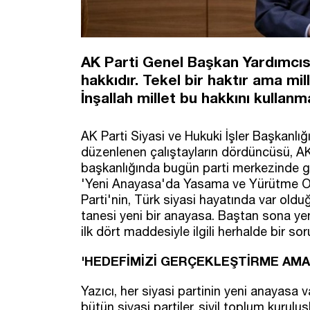
AK Parti Genel Başkan Yardımcısı
hakkıdır. Tekel bir haktır ama m
İnşallah millet bu hakkını kullan
AK Parti Siyasi ve Hukuki İşler Başkanlığ
düzenlenen çalıştayların dördüncüsü, AK
başkanlığında bugün parti merkezinde ger
'Yeni Anayasa'da Yasama ve Yürütme Org
Parti'nin, Türk siyasi hayatında var ol
tanesi yeni bir anayasa. Baştan sona yen
ilk dört maddesiyle ilgili herhalde bir s
'HEDEFİMİZİ GERÇEKLEŞTİRME AMA
Yazıcı, her siyasi partinin yeni anayas
bütün siyasi partiler, sivil toplum kuruluşl