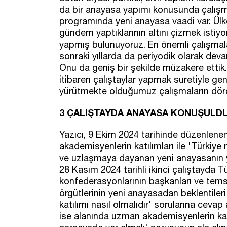
da bir anayasa yapımı konusunda çalışmal
programında yeni anayasa vaadi var. Ülk
gündem yaptıklarının altını çizmek istiy
yapmış bulunuyoruz. En önemli çalışmalar
sonraki yıllarda da periyodik olarak dev
Onu da geniş bir şekilde müzakere ettik.
itibaren çalıştaylar yapmak suretiyle g
yürütmekte olduğumuz çalışmaların dör
3 ÇALIŞTAYDA ANAYASA KONUŞULD
Yazıcı, 9 Ekim 2024 tarihinde düzenlenen 
akademisyenlerin katılımları ile 'Türkiye
ve uzlaşmaya dayanan yeni anayasanın y
28 Kasım 2024 tarihli ikinci çalıştayda 
konfederasyonlarının başkanları ve temsil
örgütlerinin yeni anayasadan beklentiler
katılımı nasıl olmalıdır' sorularına ceva
ise alanında uzman akademisyenlerin kat