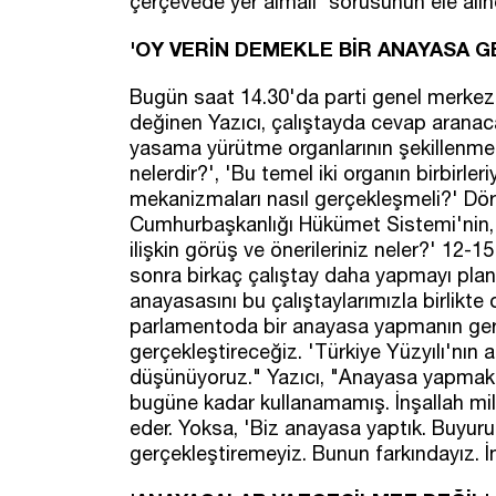
çerçevede yer almalı' sorusunun ele alınd
'OY VERİN DEMEKLE BİR ANAYASA 
Bugün saat 14.30'da parti genel merke
değinen Yazıcı, çalıştayda cevap aranaca
yasama yürütme organlarının şekillenmesi
nelerdir?', 'Bu temel iki organın birbirleri
mekanizmaları nasıl gerçekleşmeli?' Dörd
Cumhurbaşkanlığı Hükümet Sistemi'nin,
ilişkin görüş ve önerileriniz neler?' 12
sonra birkaç çalıştay daha yapmayı planl
anayasasını bu çalıştaylarımızla birlikte
parlamentoda bir anayasa yapmanın gerek
gerçekleştireceğiz. 'Türkiye Yüzyılı'nın 
düşünüyoruz." Yazıcı, "Anayasa yapmak mi
bugüne kadar kullanamamış. İnşallah mill
eder. Yoksa, 'Biz anayasa yaptık. Buyuru
gerçekleştiremeyiz. Bunun farkındayız. İnş