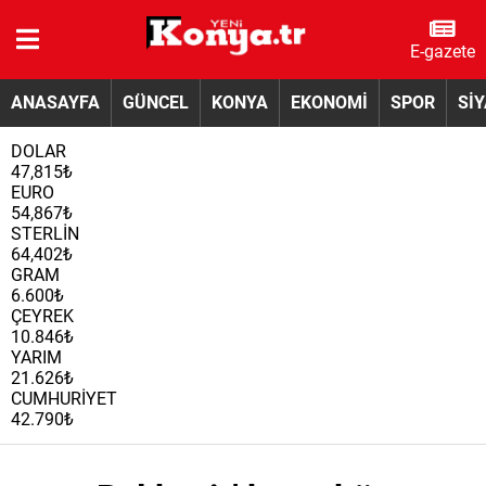
E-gazete
ANASAYFA
GÜNCEL
KONYA
EKONOMİ
SPOR
Sİ
DOLAR
47,815₺
EURO
54,867₺
STERLİN
64,402₺
GRAM
6.600₺
ÇEYREK
10.846₺
YARIM
21.626₺
CUMHURİYET
42.790₺