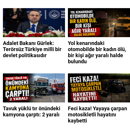
Adalet Bakanı Gürlek:
Yol kenarındaki
Terörsüz Türkiye milli bir
otomobilde bir kadın ölü,
devlet politikasıdır
bir kişi ağır yaralı halde
bulundu
Tavuk yüklü tır önündeki
Feci kaza! Yayaya çarpan
kamyona çarptı: 2 yaralı
motosikletli hayatını
kaybetti