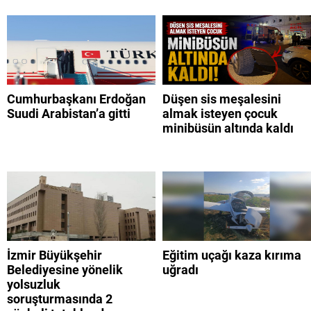
Cumhurbaşkanı Erdoğan
Düşen sis meşalesini
Suudi Arabistan’a gitti
almak isteyen çocuk
minibüsün altında kaldı
İzmir Büyükşehir
Eğitim uçağı kaza kırıma
Belediyesine yönelik
uğradı
yolsuzluk
soruşturmasında 2