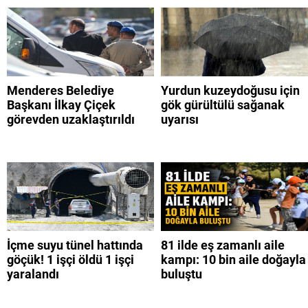
Menderes Belediye
Yurdun kuzeydoğusu için
Başkanı İlkay Çiçek
gök gürültülü sağanak
görevden uzaklaştırıldı
uyarısı
İçme suyu tünel hattında
81 ilde eş zamanlı aile
göçük! 1 işçi öldü 1 işçi
kampı: 10 bin aile doğayla
yaralandı
buluştu