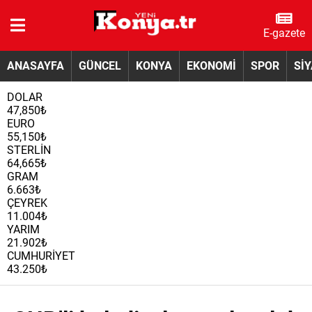
E-gazete
ANASAYFA
GÜNCEL
KONYA
EKONOMİ
SPOR
Sİ
DOLAR
47,850₺
EURO
55,150₺
STERLİN
64,665₺
GRAM
6.663₺
ÇEYREK
11.004₺
YARIM
21.902₺
CUMHURİYET
43.250₺