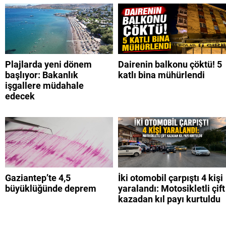
Plajlarda yeni dönem
Dairenin balkonu çöktü! 5
başlıyor: Bakanlık
katlı bina mühürlendi
işgallere müdahale
edecek
Gaziantep’te 4,5
İki otomobil çarpıştı 4 kişi
büyüklüğünde deprem
yaralandı: Motosikletli çift
kazadan kıl payı kurtuldu