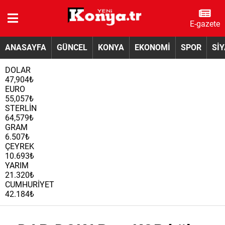
E-gazete
ANASAYFA
GÜNCEL
KONYA
EKONOMİ
SPOR
Sİ
DOLAR
47,904₺
EURO
55,057₺
STERLİN
64,579₺
GRAM
6.507₺
ÇEYREK
10.693₺
YARIM
21.320₺
CUMHURİYET
42.184₺