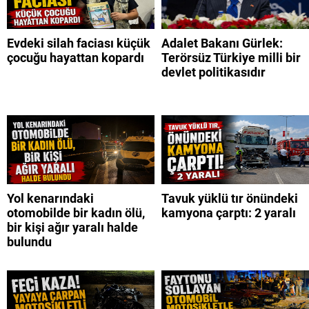
Evdeki silah faciası küçük
Adalet Bakanı Gürlek:
çocuğu hayattan kopardı
Terörsüz Türkiye milli bir
devlet politikasıdır
Yol kenarındaki
Tavuk yüklü tır önündeki
otomobilde bir kadın ölü,
kamyona çarptı: 2 yaralı
bir kişi ağır yaralı halde
bulundu