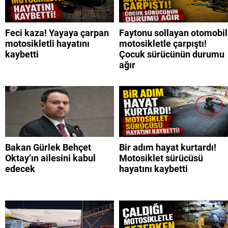
Feci kaza! Yayaya çarpan
Faytonu sollayan otomobil
motosikletli hayatını
motosikletle çarpıştı!
kaybetti
Çocuk sürücünün durumu
ağır
Bakan Gürlek Behçet
Bir adım hayat kurtardı!
Oktay’ın ailesini kabul
Motosiklet sürücüsü
edecek
hayatını kaybetti