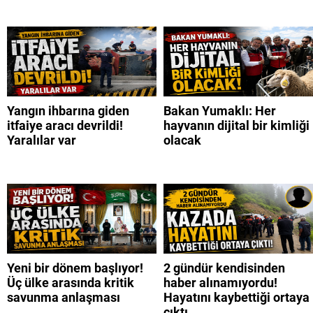
Yangın ihbarına giden
Bakan Yumaklı: Her
itfaiye aracı devrildi!
hayvanın dijital bir kimliği
Yaralılar var
olacak
Yeni bir dönem başlıyor!
2 gündür kendisinden
Üç ülke arasında kritik
haber alınamıyordu!
savunma anlaşması
Hayatını kaybettiği ortaya
çıktı