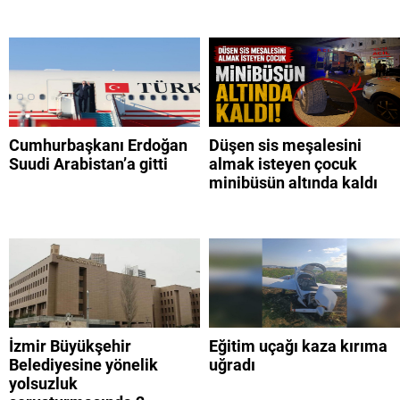
Cumhurbaşkanı Erdoğan
Düşen sis meşalesini
Suudi Arabistan’a gitti
almak isteyen çocuk
minibüsün altında kaldı
İzmir Büyükşehir
Eğitim uçağı kaza kırıma
Belediyesine yönelik
uğradı
yolsuzluk