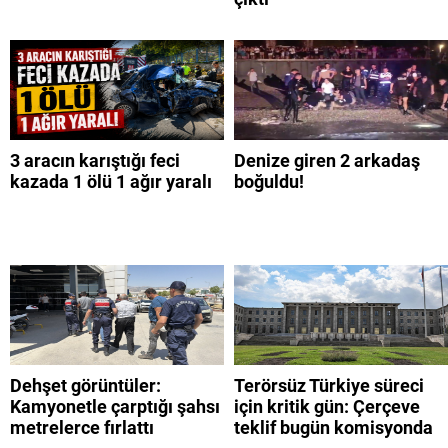
3 aracın karıştığı feci
Denize giren 2 arkadaş
kazada 1 ölü 1 ağır yaralı
boğuldu!
Dehşet görüntüler:
Terörsüz Türkiye süreci
Kamyonetle çarptığı şahsı
için kritik gün: Çerçeve
metrelerce fırlattı
teklif bugün komisyonda