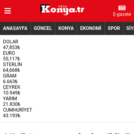
E-gazete
ANASAYFA
GÜNCEL
KONYA
EKONOMİ
SPOR
Sİ
DOLAR
47,853₺
EURO
55,117₺
STERLİN
64,668₺
GRAM
6.663₺
ÇEYREK
10.949₺
YARIM
21.830₺
CUMHURİYET
43.193₺