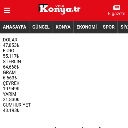
E-gazete
ANASAYFA
GÜNCEL
KONYA
EKONOMİ
SPOR
Sİ
DOLAR
47,853₺
EURO
55,117₺
STERLİN
64,668₺
GRAM
6.663₺
ÇEYREK
10.949₺
YARIM
21.830₺
CUMHURİYET
43.193₺