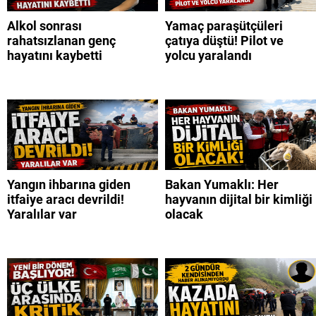
Alkol sonrası
Yamaç paraşütçüleri
rahatsızlanan genç
çatıya düştü! Pilot ve
hayatını kaybetti
yolcu yaralandı
Yangın ihbarına giden
Bakan Yumaklı: Her
itfaiye aracı devrildi!
hayvanın dijital bir kimliği
Yaralılar var
olacak