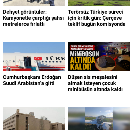
Dehşet görüntüler:
Terörsüz Türkiye süreci
Kamyonetle çarptığı şahsı
için kritik gün: Çerçeve
metrelerce fırlattı
teklif bugün komisyonda
Cumhurbaşkanı Erdoğan
Düşen sis meşalesini
Suudi Arabistan’a gitti
almak isteyen çocuk
minibüsün altında kaldı