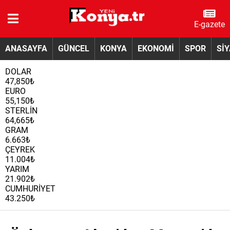
E-gazete
ANASAYFA
GÜNCEL
KONYA
EKONOMİ
SPOR
Sİ
DOLAR
47,850₺
EURO
55,150₺
STERLİN
64,665₺
GRAM
6.663₺
ÇEYREK
11.004₺
YARIM
21.902₺
CUMHURİYET
43.250₺