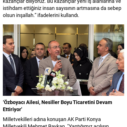
kazançlar diliyoruz. Bu kazançlar yeni iş alanlarına ve
istihdam ettiğiniz insan sayısının artmasına da sebep
olsun inşallah.” ifadelerini kullandı.
‘Özboyacı Ailesi, Nesiller Boyu Ticaretini Devam
Ettiriyor'
Milletvekilleri adına konuşan AK Parti Konya
Milletvekili Mehmet Baykan, "Yaptığımız açılışın,