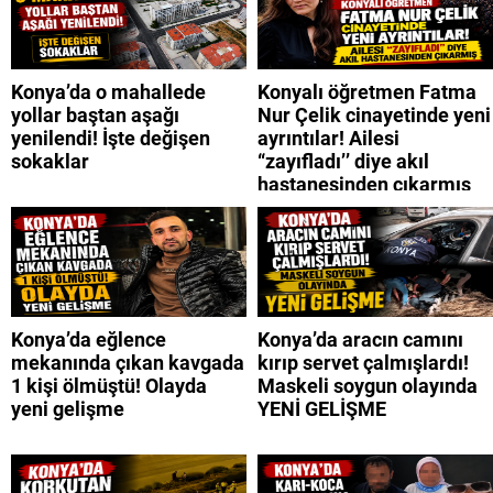
Konya’da o mahallede
Konyalı öğretmen Fatma
yollar baştan aşağı
Nur Çelik cinayetinde yeni
yenilendi! İşte değişen
ayrıntılar! Ailesi
sokaklar
“zayıfladı’’ diye akıl
hastanesinden çıkarmış
Konya’da eğlence
Konya’da aracın camını
mekanında çıkan kavgada
kırıp servet çalmışlardı!
1 kişi ölmüştü! Olayda
Maskeli soygun olayında
yeni gelişme
YENİ GELİŞME