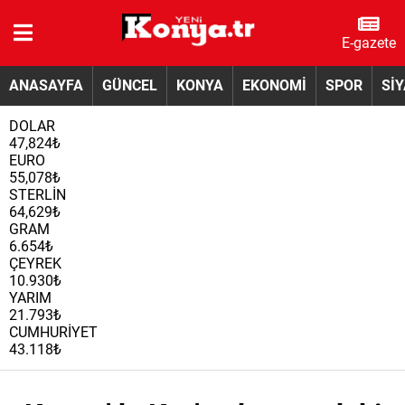
E-gazete
ANASAYFA
GÜNCEL
KONYA
EKONOMİ
SPOR
Sİ
DOLAR
47,824₺
EURO
55,078₺
STERLİN
64,629₺
GRAM
6.654₺
ÇEYREK
10.930₺
YARIM
21.793₺
CUMHURİYET
43.118₺