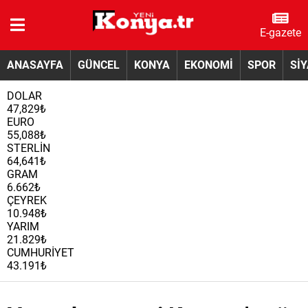
E-gazete
ANASAYFA
GÜNCEL
KONYA
EKONOMİ
SPOR
Sİ
DOLAR
47,829₺
EURO
55,088₺
STERLİN
64,641₺
GRAM
6.662₺
ÇEYREK
10.948₺
YARIM
21.829₺
CUMHURİYET
43.191₺