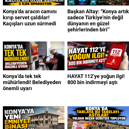
Konya’da aracın camını
Başkan Altay: “Konya artık
kırıp servet çaldılar!
sadece Türkiye’nin değil
Kaçışları uzun sürmedi
dünyanın en güzel
şehirlerinden biri’’
Konya’da tek tek
HAYAT 112’ye yoğun ilgi!
mühürlendi! Belediyeden
800 bin indirmeyi aştı
önemli uyarı