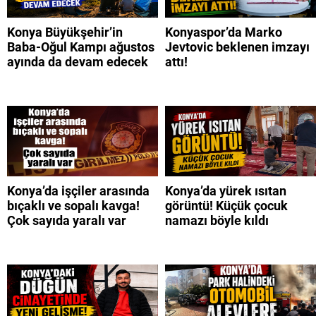
Konya Büyükşehir’in
Konyaspor’da Marko
Baba-Oğul Kampı ağustos
Jevtovic beklenen imzayı
ayında da devam edecek
attı!
Konya’da işçiler arasında
Konya’da yürek ısıtan
bıçaklı ve sopalı kavga!
görüntü! Küçük çocuk
Çok sayıda yaralı var
namazı böyle kıldı