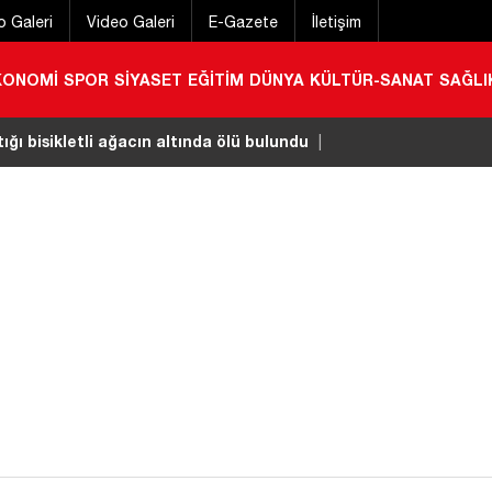
o Galeri
Video Galeri
E-Gazete
İletişim
KONOMİ
SPOR
SİYASET
EĞİTİM
DÜNYA
KÜLTÜR-SANAT
SAĞLI
ğı bisikletli ağacın altında ölü bulundu
|