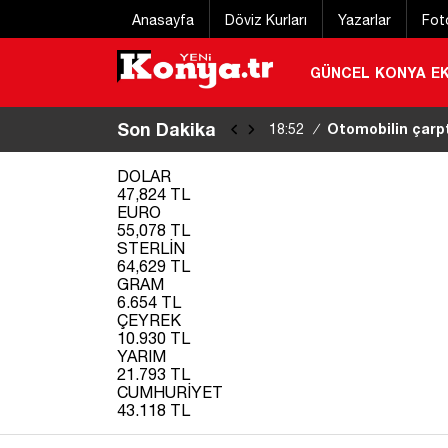
Anasayfa
Döviz Kurları
Yazarlar
Fot
GÜNCEL
KONYA
E
Son Dakika
Otomobilin çarptı
18:52
/
DOLAR
47,824 TL
EURO
55,078 TL
STERLİN
64,629 TL
GRAM
6.654 TL
ÇEYREK
10.930 TL
YARIM
21.793 TL
CUMHURİYET
43.118 TL