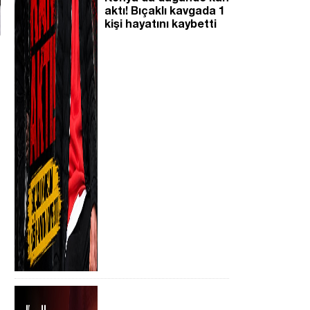
aktı! Bıçaklı kavgada 1
kişi hayatını kaybetti