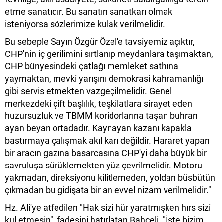
etme sanatıdır. Bu sanatın sanatkarı olmak
isteniyorsa sözlerimize kulak verilmelidir.
Bu sebeple Sayın Özgür Özel'e tavsiyemiz açıktır,
CHP'nin iç gerilimini sırtlanıp meydanlara taşımaktan,
CHP bünyesindeki çatlağı memleket sathına
yaymaktan, mevki yarışını demokrasi kahramanlığı
gibi servis etmekten vazgeçilmelidir. Genel
merkezdeki çift başlılık, teşkilatlara sirayet eden
huzursuzluk ve TBMM koridorlarına taşan buhran
ayan beyan ortadadır. Kaynayan kazanı kapakla
bastırmaya çalışmak akıl karı değildir. Hararet yapan
bir aracın gazına basarcasına CHP'yi daha büyük bir
savruluşa sürüklemekten yüz çevrilmelidir. Motoru
yakmadan, direksiyonu kilitlemeden, yoldan büsbütün
çıkmadan bu gidişata bir an evvel nizam verilmelidir."
Hz. Ali'ye atfedilen "Hak sizi hür yaratmışken hırs sizi
kul etmesin" ifadesini hatırlatan Bahçeli, "İşte bizim