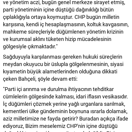
ve yönetim aczi, bugün genel merkeze sirayet etmiş,
parti yönetiminin içine düştüğü dağınıklığı bütün
çıplaklığıyla ortaya koymuştur. CHP bugün milletin
karşısına, kendi iç hesaplaşmasının, koltuk kavgasının,
mahkeme süreçleriyle düğümlenen yönetim krizinin
ve kurumsal aklını tüketen hizip mücadelesinin
gölgesiyle çıkmaktadır."
Sağduyuyla karşılanması gereken hukuki süreçlerin
meydan okuyucu bir üslupla gölgelenmesinin, siyasi
kıyametin büyük alametlerinden olduğuna dikkati
çeken Bahçeli, şöyle devam etti:
"Parti içi arınma ve durulma ihtiyacının tehditkar
cümlelerin gölgesinde kalması, idari iflasın vesikasıdır.
İç düğümleri çözmek yerine yağlı urganlara sarılmak,
kementleri ülke gündeminin boynuna ısrarla dolamak,
aziz milletimize ne fayda getirir? Buradan açıkça ifade
ediyoruz, Bizim meselemiz CHP'nin içine düştüğü