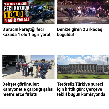
3 aracın karıştığı feci
Denize giren 2 arkadaş
kazada 1 ölü 1 ağır yaralı
boğuldu!
Dehşet görüntüler:
Terörsüz Türkiye süreci
Kamyonetle çarptığı şahsı
için kritik gün: Çerçeve
metrelerce fırlattı
teklif bugün komisyonda