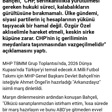
Bahçeli, "CHP, serinkanlılıkla yürütülmesi
gereken hukuki süreci, kalabalıkların
gürültüsüne bırakmamalı. Ülke gündemi,
siyasi partilerin iç hesaplarının yükünü
taşıyacak bir hamal değil. Özgür Özel
aklıselimle hareket etmeli, keskin sirke
küpüne zarar. CHP'nin iç geriliminin
meydanlara taşınmasından vazgeçilmelidir"
açıklamasını yaptı.
MHP TBMM Grup Toplantısı'nda, 2026 Dünya
Kupası'nda Türkiye'yi temsil edecek A Milli Futbol
Takımı için MHP Genel Başkanı Devlet Bahçeli'nin
isteğiyle Ahmet Öngel'in hazırladığı "Arkanızdayız"
isimli marş dinletildi.
Marşın dinlenmesinin ardından konuşan Bahçeli,
"Ülkücü sanatçılarımızdan istirham ettim, 'kısa sürede
bir marş hazırlayın ve bunu ABD'ye gitmeden evvel