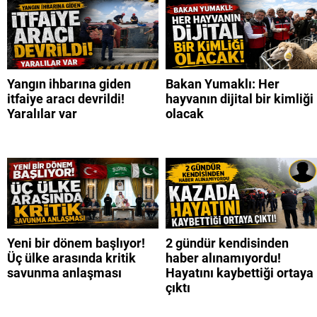
Yangın ihbarına giden
Bakan Yumaklı: Her
itfaiye aracı devrildi!
hayvanın dijital bir kimliği
Yaralılar var
olacak
Yeni bir dönem başlıyor!
2 gündür kendisinden
Üç ülke arasında kritik
haber alınamıyordu!
savunma anlaşması
Hayatını kaybettiği ortaya
çıktı