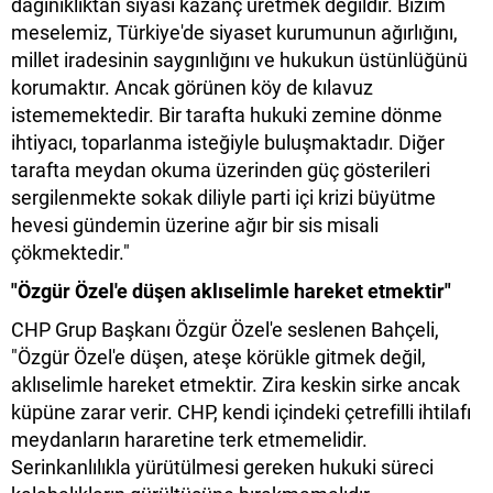
dağınıklıktan siyasi kazanç üretmek değildir. Bizim
meselemiz, Türkiye'de siyaset kurumunun ağırlığını,
millet iradesinin saygınlığını ve hukukun üstünlüğünü
korumaktır. Ancak görünen köy de kılavuz
istememektedir. Bir tarafta hukuki zemine dönme
ihtiyacı, toparlanma isteğiyle buluşmaktadır. Diğer
tarafta meydan okuma üzerinden güç gösterileri
sergilenmekte sokak diliyle parti içi krizi büyütme
hevesi gündemin üzerine ağır bir sis misali
çökmektedir."
"Özgür Özel'e düşen aklıselimle hareket etmektir"
CHP Grup Başkanı Özgür Özel'e seslenen Bahçeli,
"Özgür Özel'e düşen, ateşe körükle gitmek değil,
aklıselimle hareket etmektir. Zira keskin sirke ancak
küpüne zarar verir. CHP, kendi içindeki çetrefilli ihtilafı
meydanların hararetine terk etmemelidir.
Serinkanlılıkla yürütülmesi gereken hukuki süreci