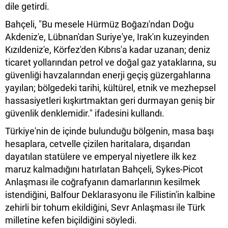
dile getirdi.
Bahçeli, "Bu mesele Hürmüz Boğazı'ndan Doğu
Akdeniz'e, Lübnan'dan Suriye'ye, Irak'ın kuzeyinden
Kızıldeniz'e, Körfez'den Kıbrıs'a kadar uzanan; deniz
ticaret yollarından petrol ve doğal gaz yataklarına, su
güvenliği havzalarından enerji geçiş güzergahlarına
yayılan; bölgedeki tarihi, kültürel, etnik ve mezhepsel
hassasiyetleri kışkırtmaktan geri durmayan geniş bir
güvenlik denklemidir." ifadesini kullandı.
Türkiye'nin de içinde bulunduğu bölgenin, masa başı
hesaplara, cetvelle çizilen haritalara, dışarıdan
dayatılan statülere ve emperyal niyetlere ilk kez
maruz kalmadığını hatırlatan Bahçeli, Sykes-Picot
Anlaşması ile coğrafyanın damarlarının kesilmek
istendiğini, Balfour Deklarasyonu ile Filistin'in kalbine
zehirli bir tohum ekildiğini, Sevr Anlaşması ile Türk
milletine kefen biçildiğini söyledi.