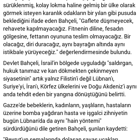
sürüklenmiş, kolay lokma haline gelmiş bir ülke olarak
görmek isteyen karanlık odakların bir yılan gibi pusuda
beklediğini ifade eden Bahçeli, "Gaflete düşmeyecek,
rehavete kapılmayacağız. Fitnenin diline, fesadın
gölgesine, fettanın oyununa teslim olmayacağız. Bir
olacağız, diri duracağız, aynı bayrağın altında aynı
istikbale yürüyeceğiz." değerlendirmesinde bulundu.
Devlet Bahçeli, İsrail'in bölgede uyguladığı "saldırgan,
hukuk tanımaz ve kan dökmekten çekinmeyen
siyasetinin" artık yalnız Filistin'i değil Lübnan'ı,
Suriye'yi, İran'ı, Körfez ülkelerini ve Doğu Akdeniz'i aynı
anda tehdit eden bir yangına dönüştüğünü belirtti.
Gazze'de bebeklerin, kadınların, yaşlıların, hastaların
üzerine bomba yağdıran hasta ve işgalci zihniyetin
bugün Lübnan'da da aynı "hain yöntemi"
sürdürdüğünü dile getiren Bahçeli, şunları kaydetti:
"Beyrut'un semalarında dolaşan savaş uçakları,