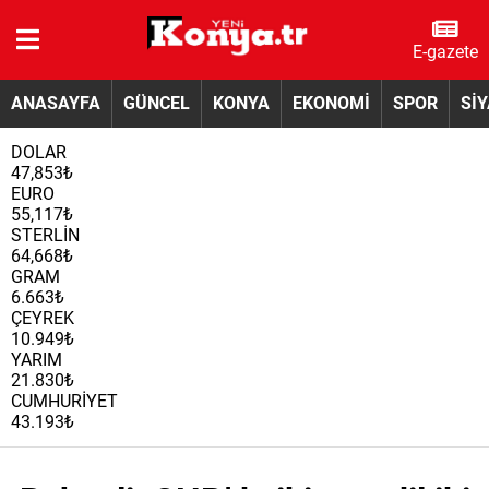
E-gazete
ANASAYFA
GÜNCEL
KONYA
EKONOMİ
SPOR
Sİ
DOLAR
47,853₺
EURO
55,117₺
STERLİN
64,668₺
GRAM
6.663₺
ÇEYREK
10.949₺
YARIM
21.830₺
CUMHURİYET
43.193₺