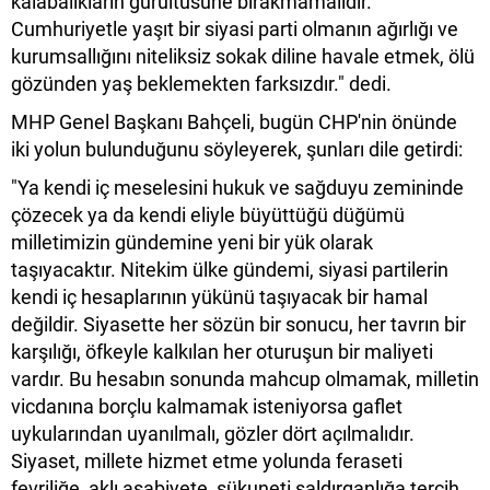
kalabalıkların gürültüsüne bırakmamalıdır.
Cumhuriyetle yaşıt bir siyasi parti olmanın ağırlığı ve
kurumsallığını niteliksiz sokak diline havale etmek, ölü
gözünden yaş beklemekten farksızdır." dedi.
MHP Genel Başkanı Bahçeli, bugün CHP'nin önünde
iki yolun bulunduğunu söyleyerek, şunları dile getirdi:
"Ya kendi iç meselesini hukuk ve sağduyu zemininde
çözecek ya da kendi eliyle büyüttüğü düğümü
milletimizin gündemine yeni bir yük olarak
taşıyacaktır. Nitekim ülke gündemi, siyasi partilerin
kendi iç hesaplarının yükünü taşıyacak bir hamal
değildir. Siyasette her sözün bir sonucu, her tavrın bir
karşılığı, öfkeyle kalkılan her oturuşun bir maliyeti
vardır. Bu hesabın sonunda mahcup olmamak, milletin
vicdanına borçlu kalmamak isteniyorsa gaflet
uykularından uyanılmalı, gözler dört açılmalıdır.
Siyaset, millete hizmet etme yolunda feraseti
fevriliğe, aklı asabiyete, sükuneti saldırganlığa tercih