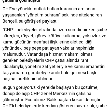
çatısına çökmüştür"
CHP'ye yönelik mutlak butlan kararının ardından
yaşananları "yönetim buhranı" şeklinde nitelendiren
Bahçeli, şu görüşleri paylaştı:
"CHP'li belediyeler etrafında uzun süredir biriken şaibe
süreçleri, rüşvet, görevi kötüye kullanma, yolsuzluk ve
kamu gücünün menfaat ilişkilerine alet edildiği
yönündeki peş peşe patlayan vakalar hepimizin
malumudur. Vatandaşa hizmet makamı olması
gereken belediyelerin CHP çatısı altında rant
iddialarıyla, yönetim zafiyetleriyle ve kamu emanetini
taşıyamama garabetiyle anılır hale gelmesi başlı
başına ibretlik bir tablodur.
Bugün görüyoruz ki yerelde başlayan bu çözülme,
dönüp dolaşıp CHP Genel Merkezi'nin çatısına
çökmüştür. Ecdadımız 'Balık baştan kokar' demiştir.
CHP'li belediyelerde kendini gösteren savrukluk, şaibe