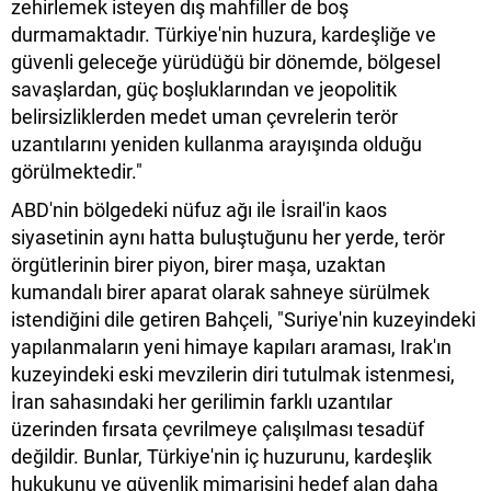
zehirlemek isteyen dış mahfiller de boş
durmamaktadır. Türkiye'nin huzura, kardeşliğe ve
güvenli geleceğe yürüdüğü bir dönemde, bölgesel
savaşlardan, güç boşluklarından ve jeopolitik
belirsizliklerden medet uman çevrelerin terör
uzantılarını yeniden kullanma arayışında olduğu
görülmektedir."
ABD'nin bölgedeki nüfuz ağı ile İsrail'in kaos
siyasetinin aynı hatta buluştuğunu her yerde, terör
örgütlerinin birer piyon, birer maşa, uzaktan
kumandalı birer aparat olarak sahneye sürülmek
istendiğini dile getiren Bahçeli, "Suriye'nin kuzeyindeki
yapılanmaların yeni himaye kapıları araması, Irak'ın
kuzeyindeki eski mevzilerin diri tutulmak istenmesi,
İran sahasındaki her gerilimin farklı uzantılar
üzerinden fırsata çevrilmeye çalışılması tesadüf
değildir. Bunlar, Türkiye'nin iç huzurunu, kardeşlik
hukukunu ve güvenlik mimarisini hedef alan daha