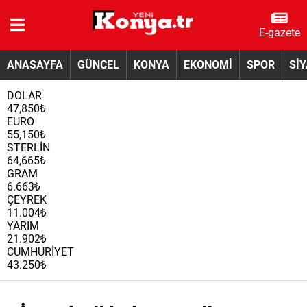
E-gazete
ANASAYFA
GÜNCEL
KONYA
EKONOMİ
SPOR
Sİ
DOLAR
47,850₺
EURO
55,150₺
STERLİN
64,665₺
GRAM
6.663₺
ÇEYREK
11.004₺
YARIM
21.902₺
CUMHURİYET
43.250₺