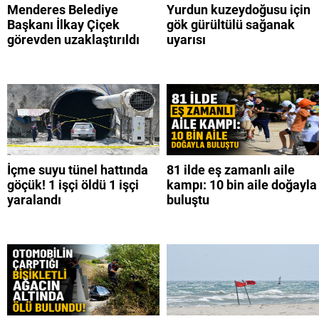
Menderes Belediye
Yurdun kuzeydoğusu için
Başkanı İlkay Çiçek
gök gürültülü sağanak
görevden uzaklaştırıldı
uyarısı
İçme suyu tünel hattında
81 ilde eş zamanlı aile
göçük! 1 işçi öldü 1 işçi
kampı: 10 bin aile doğayla
yaralandı
buluştu