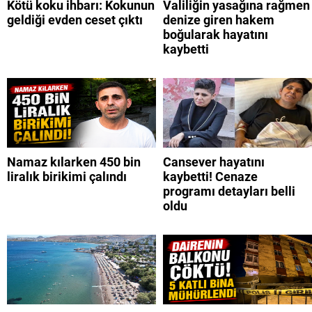
Kötü koku ihbarı: Kokunun
Valiliğin yasağına rağmen
geldiği evden ceset çıktı
denize giren hakem
boğularak hayatını
kaybetti
Namaz kılarken 450 bin
Cansever hayatını
liralık birikimi çalındı
kaybetti! Cenaze
programı detayları belli
oldu