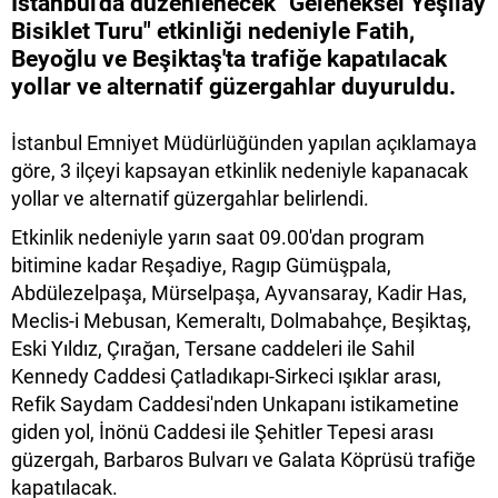
İstanbul'da düzenlenecek "Geleneksel Yeşilay
Bisiklet Turu" etkinliği nedeniyle Fatih,
Beyoğlu ve Beşiktaş'ta trafiğe kapatılacak
yollar ve alternatif güzergahlar duyuruldu.
İstanbul Emniyet Müdürlüğünden yapılan açıklamaya
göre, 3 ilçeyi kapsayan etkinlik nedeniyle kapanacak
yollar ve alternatif güzergahlar belirlendi.
Etkinlik nedeniyle yarın saat 09.00'dan program
bitimine kadar Reşadiye, Ragıp Gümüşpala,
Abdülezelpaşa, Mürselpaşa, Ayvansaray, Kadir Has,
Meclis-i Mebusan, Kemeraltı, Dolmabahçe, Beşiktaş,
Eski Yıldız, Çırağan, Tersane caddeleri ile Sahil
Kennedy Caddesi Çatladıkapı-Sirkeci ışıklar arası,
Refik Saydam Caddesi'nden Unkapanı istikametine
giden yol, İnönü Caddesi ile Şehitler Tepesi arası
güzergah, Barbaros Bulvarı ve Galata Köprüsü trafiğe
kapatılacak.