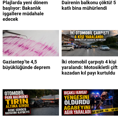
Plajlarda yeni dönem
Dairenin balkonu çöktü! 5
başlıyor: Bakanlık
katlı bina mühürlendi
işgallere müdahale
edecek
Gaziantep’te 4,5
İki otomobil çarpıştı 4 kişi
büyüklüğünde deprem
yaralandı: Motosikletli çift
kazadan kıl payı kurtuldu