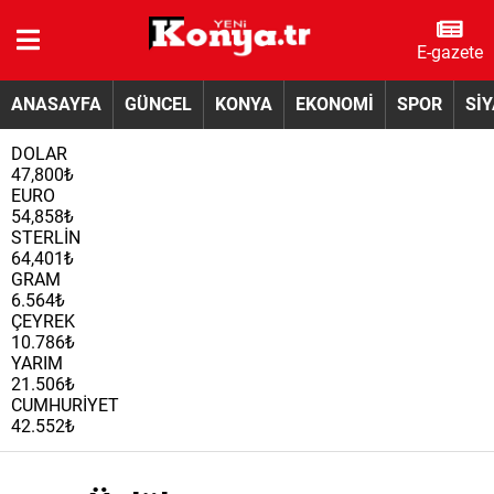
E-gazete
ANASAYFA
GÜNCEL
KONYA
EKONOMİ
SPOR
Sİ
DOLAR
47,800₺
EURO
54,858₺
STERLİN
64,401₺
GRAM
6.564₺
ÇEYREK
10.786₺
YARIM
21.506₺
CUMHURİYET
42.552₺