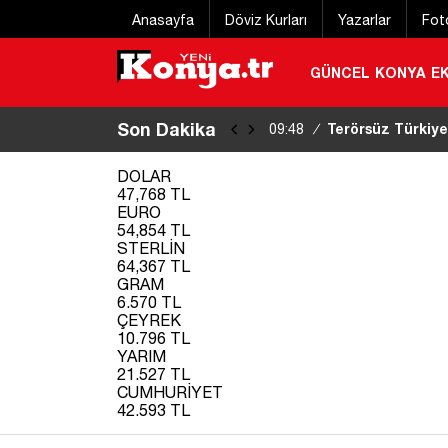
Anasayfa
Döviz Kurları
Yazarlar
Fot
GÜNCEL
KONYA
E
Son Dakika
Terörsüz Türkiye 
09:48
/
komisyonda
|
DOLAR
47,768 TL
EURO
54,854 TL
STERLİN
64,367 TL
GRAM
6.570 TL
ÇEYREK
10.796 TL
YARIM
21.527 TL
CUMHURİYET
42.593 TL