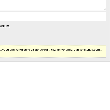
yorum.
uyucuların kendilerine ait görüşlerdir. Yazılan yorumlardan yenikonya.com.tr