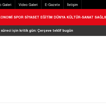
o Galeri
Video Galeri
E-Gazete
İletişim
KONOMİ
SPOR
SİYASET
EĞİTİM
DÜNYA
KÜLTÜR-SANAT
SAĞLI
süreci için kritik gün: Çerçeve teklif bugün