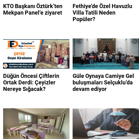
KTO Başkanı Öztürk’ten
Fethiye’de Özel Havuzlu
Mekpan Panel’e ziyaret
Villa Tatili Neden
Popüler?
Düğün Öncesi Çiftlerin
Güle Oynaya Camiye Gel
Ortak Derdi: Çeyizler
buluşmaları Selçuklu’da
Nereye Sığacak?
devam ediyor