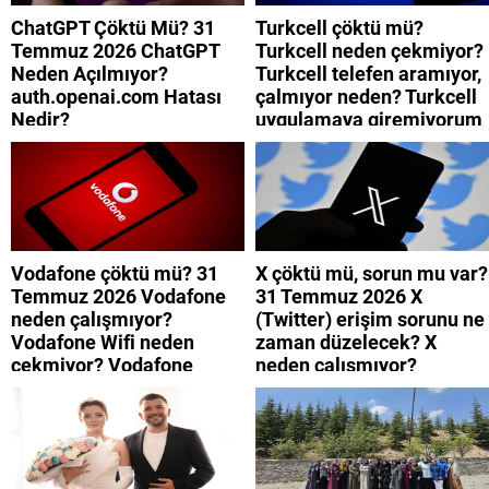
ChatGPT Çöktü Mü? 31
Turkcell çöktü mü?
Temmuz 2026 ChatGPT
Turkcell neden çekmiyor?
Neden Açılmıyor?
Turkcell telefen aramıyor,
auth.openai.com Hatası
çalmıyor neden? Turkcell
Nedir?
uygulamaya giremiyorum
neden? Turkcell internet
neden yavaş?
Vodafone çöktü mü? 31
X çöktü mü, sorun mu var?
Temmuz 2026 Vodafone
31 Temmuz 2026 X
neden çalışmıyor?
(Twitter) erişim sorunu ne
Vodafone Wifi neden
zaman düzelecek? X
çekmiyor? Vodafone
neden çalışmıyor?
mobil uygulamaya neden
giremiyorum?