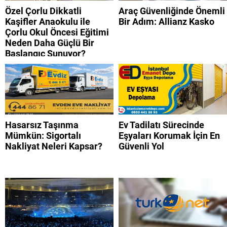
Özel Çorlu Dikkatli
Araç Güvenliğinde Önemli
Kaşifler Anaokulu ile
Bir Adım: Allianz Kasko
Çorlu Okul Öncesi Eğitimi
Neden Daha Güçlü Bir
Başlangıç Sunuyor?
Hasarsız Taşınma
Ev Tadilatı Sürecinde
Mümkün: Sigortalı
Eşyaları Korumak İçin En
Nakliyat Neleri Kapsar?
Güvenli Yol