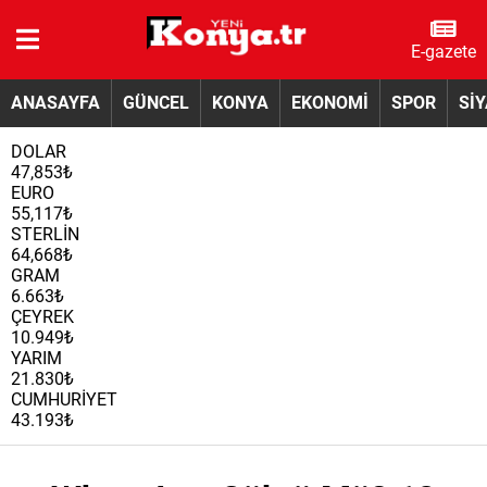
E-gazete
ANASAYFA
GÜNCEL
KONYA
EKONOMİ
SPOR
Sİ
DOLAR
47,853₺
EURO
55,117₺
STERLİN
64,668₺
GRAM
6.663₺
ÇEYREK
10.949₺
YARIM
21.830₺
CUMHURİYET
43.193₺