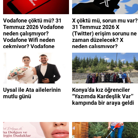
Vodafone çöktü mü? 31
X çöktü mü, sorun mu var?
Temmuz 2026 Vodafone
31 Temmuz 2026 X
neden çalışmıyor?
(Twitter) erişim sorunu ne
Vodafone Wifi neden
zaman düzelecek? X
çekmiyor? Vodafone
neden çalışmıyor?
mobil uygulamaya neden
giremiyorum?
Uysal ile Ata ailelerinin
Konya’da kız öğrenciler
mutlu günü
“Yazımda Kardeşlik Var’’
kampında bir araya geldi