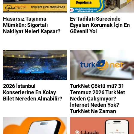
Hasarsız Taşınma
Ev Tadilatı Sürecinde
Mümkün: Sigortalı
Eşyaları Korumak İçin En
Nakliyat Neleri Kapsar?
Güvenli Yol
2026 İstanbul
TurkNet Çöktü mü? 31
Konserlerine En Kolay
Temmuz 2026 TurkNet
Bilet Nereden Alınabilir?
Neden Çalışmıyor?
İnternet Neden Yok?
TurkNet Ne Zaman
Düzelecek?