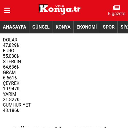
E-gazete
ANASAYFA
GÜNCEL
KONYA
EKONOMİ
SPOR
Sİ
DOLAR
47,829₺
EURO
55,080₺
STERLİN
64,636₺
GRAM
6.661₺
ÇEYREK
10.947₺
YARIM
21.827₺
CUMHURİYET
43.186₺