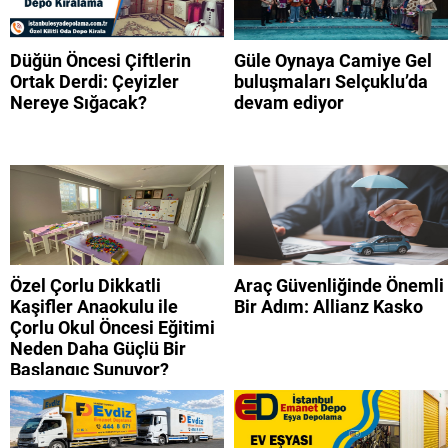
Düğün Öncesi Çiftlerin
Güle Oynaya Camiye Gel
Ortak Derdi: Çeyizler
buluşmaları Selçuklu’da
Nereye Sığacak?
devam ediyor
Özel Çorlu Dikkatli
Araç Güvenliğinde Önemli
Kaşifler Anaokulu ile
Bir Adım: Allianz Kasko
Çorlu Okul Öncesi Eğitimi
Neden Daha Güçlü Bir
Başlangıç Sunuyor?