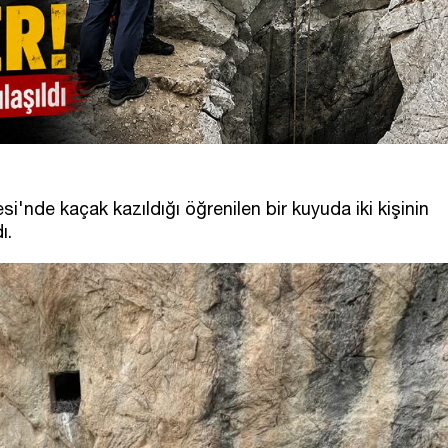
i'nde kaçak kazıldığı öğrenilen bir kuyuda iki kişinin
ı.