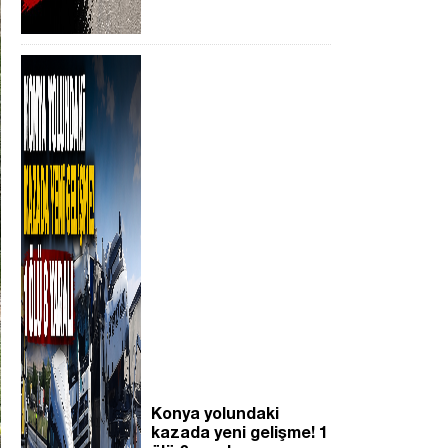
Konya yolundaki
kazada yeni gelişme! 1