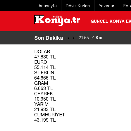
Anasayfa
Döviz Kurları
Yazarlar
Fot
GÜNCEL
KONYA
E
Son Dakika
Konya’da aracın c
21:55
/
|
DOLAR
47,830 TL
EURO
55,114 TL
STERLİN
64,666 TL
GRAM
6.663 TL
ÇEYREK
10.950 TL
YARIM
21.833 TL
CUMHURİYET
43.199 TL