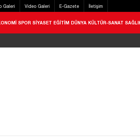
o Galeri
Video Galeri
E-Gazete
İletişim
KONOMİ
SPOR
SİYASET
EĞİTİM
DÜNYA
KÜLTÜR-SANAT
SAĞLI
amını kırıp servet çaldılar! Kaçışları uzun sürmedi