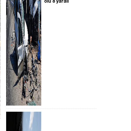
ölü 8 yaralı