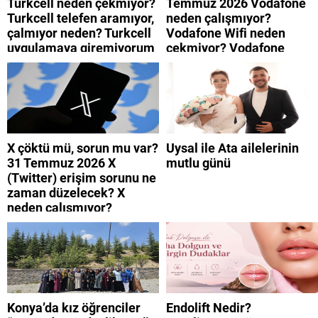
Turkcell neden çekmiyor?
Temmuz 2026 Vodafone
Turkcell telefen aramıyor,
neden çalışmıyor?
çalmıyor neden? Turkcell
Vodafone Wifi neden
uygulamaya giremiyorum
çekmiyor? Vodafone
neden? Turkcell internet
mobil uygulamaya neden
neden yavaş?
giremiyorum?
X çöktü mü, sorun mu var?
Uysal ile Ata ailelerinin
31 Temmuz 2026 X
mutlu günü
(Twitter) erişim sorunu ne
zaman düzelecek? X
neden çalışmıyor?
Konya’da kız öğrenciler
Endolift Nedir?