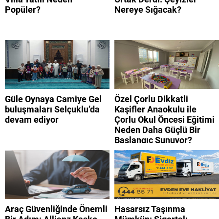
Popüler?
Nereye Sığacak?
Güle Oynaya Camiye Gel
Özel Çorlu Dikkatli
buluşmaları Selçuklu’da
Kaşifler Anaokulu ile
devam ediyor
Çorlu Okul Öncesi Eğitimi
Neden Daha Güçlü Bir
Başlangıç Sunuyor?
Araç Güvenliğinde Önemli
Hasarsız Taşınma