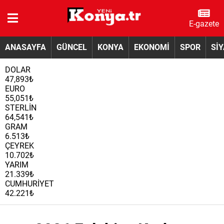
E-gazete
ANASAYFA
GÜNCEL
KONYA
EKONOMİ
SPOR
Sİ
DOLAR
47,893₺
EURO
55,051₺
STERLİN
64,541₺
GRAM
6.513₺
ÇEYREK
10.702₺
YARIM
21.339₺
CUMHURİYET
42.221₺