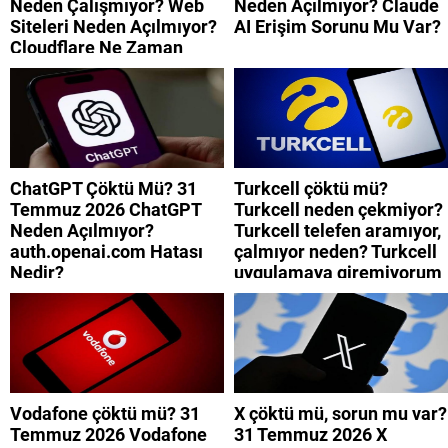
Neden Çalışmıyor? Web
Neden Açılmıyor? Claude
Siteleri Neden Açılmıyor?
AI Erişim Sorunu Mu Var?
Cloudflare Ne Zaman
Düzelecek?
ChatGPT Çöktü Mü? 31
Turkcell çöktü mü?
Temmuz 2026 ChatGPT
Turkcell neden çekmiyor?
Neden Açılmıyor?
Turkcell telefen aramıyor,
auth.openai.com Hatası
çalmıyor neden? Turkcell
Nedir?
uygulamaya giremiyorum
neden? Turkcell internet
neden yavaş?
Vodafone çöktü mü? 31
X çöktü mü, sorun mu var?
Temmuz 2026 Vodafone
31 Temmuz 2026 X