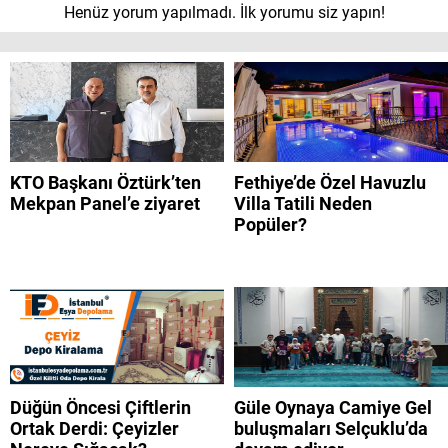
Henüz yorum yapılmadı. İlk yorumu siz yapın!
KTO Başkanı Öztürk’ten
Fethiye’de Özel Havuzlu
Mekpan Panel’e ziyaret
Villa Tatili Neden
Popüler?
Düğün Öncesi Çiftlerin
Güle Oynaya Camiye Gel
Ortak Derdi: Çeyizler
buluşmaları Selçuklu’da