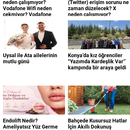
neden çalışmıyor?
(Twitter) erişim sorunu ne
Vodafone Wifi neden
zaman düzelecek? X
çekmiyor? Vodafone
neden çalışmıyor?
mobil uygulamaya neden
giremiyorum?
Uysal ile Ata ailelerinin
Konya’da kız öğrenciler
mutlu günü
“Yazımda Kardeşlik Var’’
kampında bir araya geldi
Endolift Nedir?
Bahçede Kusursuz Hatlar
Ameliyatsız Yüz Germe
İçin Akıllı Dokunuş