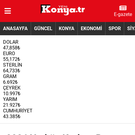
E-gazete
ANASAYFA
GÜNCEL
KONYA
EKONOMİ
SPOR
Sİ
DOLAR
47,858₺
EURO
55,172₺
STERLİN
64,733₺
GRAM
6.692₺
ÇEYREK
10.997₺
YARIM
21.927₺
CUMHURİYET
43.385₺