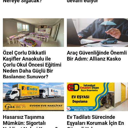
Nereye Sığacak?
devam ediyor
Özel Çorlu Dikkatli
Araç Güvenliğinde Önemli
Kaşifler Anaokulu ile
Bir Adım: Allianz Kasko
Çorlu Okul Öncesi Eğitimi
Neden Daha Güçlü Bir
Başlangıç Sunuyor?
Hasarsız Taşınma
Ev Tadilatı Sürecinde
Mümkün: Sigortalı
Eşyaları Korumak İçin En