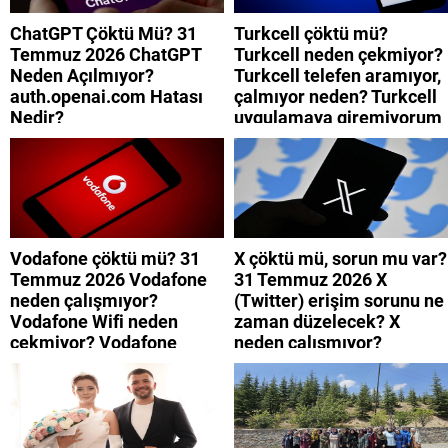
ChatGPT Çöktü Mü? 31
Turkcell çöktü mü?
Temmuz 2026 ChatGPT
Turkcell neden çekmiyor?
Neden Açılmıyor?
Turkcell telefen aramıyor,
auth.openai.com Hatası
çalmıyor neden? Turkcell
Nedir?
uygulamaya giremiyorum
neden? Turkcell internet
neden yavaş?
Vodafone çöktü mü? 31
X çöktü mü, sorun mu var?
Temmuz 2026 Vodafone
31 Temmuz 2026 X
neden çalışmıyor?
(Twitter) erişim sorunu ne
Vodafone Wifi neden
zaman düzelecek? X
çekmiyor? Vodafone
neden çalışmıyor?
mobil uygulamaya neden
giremiyorum?