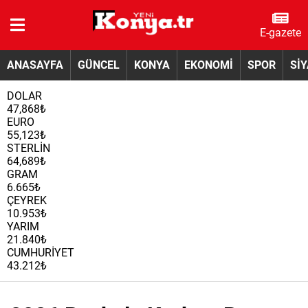
E-gazete
ANASAYFA
GÜNCEL
KONYA
EKONOMİ
SPOR
Sİ
DOLAR
47,868₺
EURO
55,123₺
STERLİN
64,689₺
GRAM
6.665₺
ÇEYREK
10.953₺
YARIM
21.840₺
CUMHURİYET
43.212₺