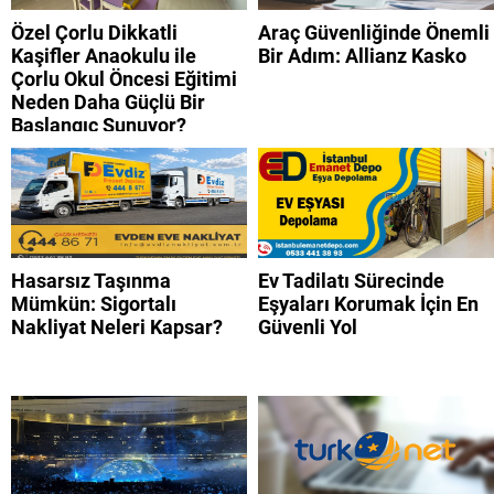
Özel Çorlu Dikkatli
Araç Güvenliğinde Önemli
Kaşifler Anaokulu ile
Bir Adım: Allianz Kasko
Çorlu Okul Öncesi Eğitimi
Neden Daha Güçlü Bir
Başlangıç Sunuyor?
Hasarsız Taşınma
Ev Tadilatı Sürecinde
Mümkün: Sigortalı
Eşyaları Korumak İçin En
Nakliyat Neleri Kapsar?
Güvenli Yol