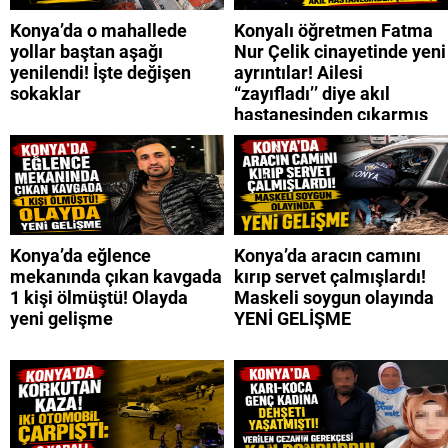
Konya’da o mahallede
Konyalı öğretmen Fatma
yollar baştan aşağı
Nur Çelik cinayetinde yeni
yenilendi! İşte değişen
ayrıntılar! Ailesi
sokaklar
“zayıfladı’’ diye akıl
hastanesinden çıkarmış
Konya’da eğlence
Konya’da aracın camını
mekanında çıkan kavgada
kırıp servet çalmışlardı!
1 kişi ölmüştü! Olayda
Maskeli soygun olayında
yeni gelişme
YENİ GELİŞME