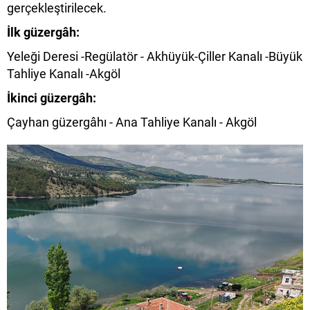
gerçekleştirilecek.
İlk güzergâh:
Yeleği Deresi -Regülatör - Akhüyük-Çiller Kanalı -Büyük
Tahliye Kanalı -Akgöl
İkinci güzergâh:
Çayhan güzergâhı - Ana Tahliye Kanalı - Akgöl