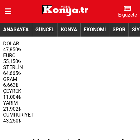
E-gazete
ANASAYFA
GÜNCEL
KONYA
EKONOMİ
SPOR
Sİ
DOLAR
47,850₺
EURO
55,150₺
STERLİN
64,665₺
GRAM
6.663₺
ÇEYREK
11.004₺
YARIM
21.902₺
CUMHURİYET
43.250₺