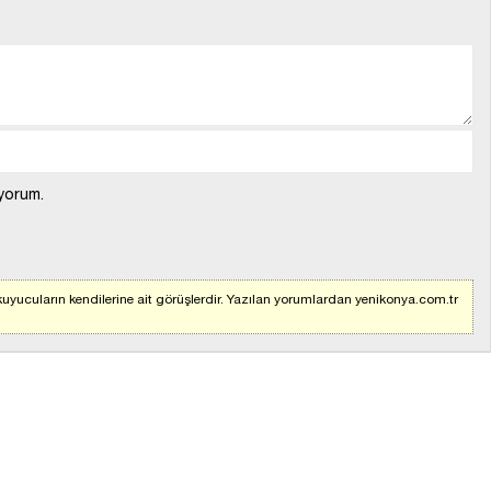
yorum.
uyucuların kendilerine ait görüşlerdir. Yazılan yorumlardan yenikonya.com.tr