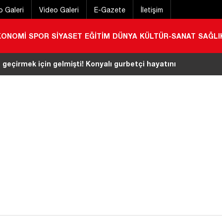
o Galeri
Video Galeri
E-Gazete
İletişim
KONOMİ
SPOR
SİYASET
EĞİTİM
DÜNYA
KÜLTÜR-SANAT
SAĞLI
rkadaş boğuldu!
|