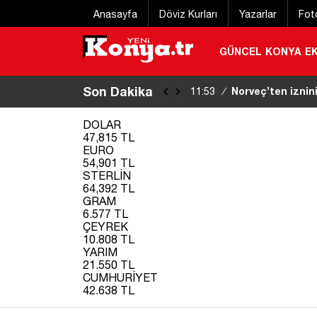
Anasayfa
Döviz Kurları
Yazarlar
Fot
GÜNCEL
KONYA
E
Son Dakika
Denize giren 2 a
11:50
/
DOLAR
47,815 TL
EURO
54,901 TL
STERLİN
64,392 TL
GRAM
6.577 TL
ÇEYREK
10.808 TL
YARIM
21.550 TL
CUMHURİYET
42.638 TL