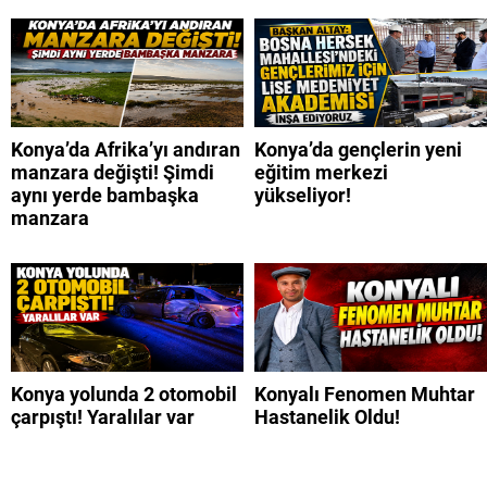
Konya’da Afrika’yı andıran
Konya’da gençlerin yeni
manzara değişti! Şimdi
eğitim merkezi
aynı yerde bambaşka
yükseliyor!
manzara
Konya yolunda 2 otomobil
Konyalı Fenomen Muhtar
çarpıştı! Yaralılar var
Hastanelik Oldu!