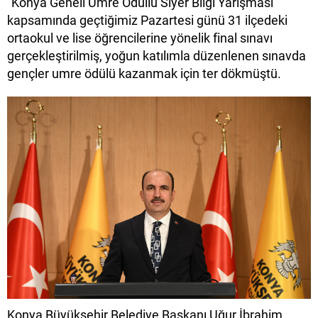
"Konya Geneli Umre Ödüllü Siyer Bilgi Yarışması”
kapsamında geçtiğimiz Pazartesi günü 31 ilçedeki
ortaokul ve lise öğrencilerine yönelik final sınavı
gerçekleştirilmiş, yoğun katılımla düzenlenen sınavda
gençler umre ödülü kazanmak için ter dökmüştü.
Konya Büyükşehir Belediye Başkanı Uğur İbrahim