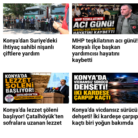
Konya’dan Suriye’deki
MHP teşkilatının acı günü!
ihtiyaç sahibi nişanlı
Konyalı ilçe başkan
çiftlere yardım
yardımcısı hayatını
kaybetti
Konya’da lezzet şöleni
Konya’da vicdansız sürücü
başlıyor! Çatalhöyük’ten
dehşeti! İki kardeşe çarpıp
sofralara uzanan lezzet
kaçtı biri yoğun bakımda