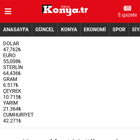
E-gazete
ANASAYFA
GÜNCEL
KONYA
EKONOMİ
SPOR
Sİ
DOLAR
47,762₺
EURO
55,008₺
STERLİN
64,436₺
GRAM
6.517₺
ÇEYREK
10.715₺
YARIM
21.364₺
CUMHURİYET
42.271₺