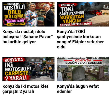
Konya’da nostalji dolu
Konya’da TOKİ
buluşma! “Şahane Pazar’’
şantiyesinde korkutan
bu tarihte geliyor
yangın! Ekipler seferber
oldu
Konya’da iki motosiklet
Konya’da bugün vefat
çarpıştı! 2 yaralı
edenler