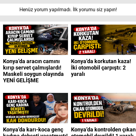
Henüz yorum yapılmadı. İlk yorumu siz yapın!
Konya’da aracın camını
Konya’da korkutan kaza!
kırıp servet çalmışlardı!
İki otomobil çarpıştı: 2
Maskeli soygun olayında
yaralı
YENİ GELİŞME
Konya’da karı-koca genç
Konya’da kontrolden çıkan
kadına dehşeti yaşatmıştı!
otomobil devrildi! 1 yaralı