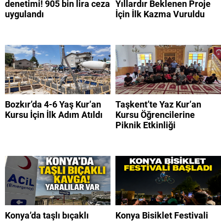
denetimi! 905 bin lira ceza
Yıllardır Beklenen Proje
uygulandı
İçin İlk Kazma Vuruldu
Bozkır’da 4-6 Yaş Kur’an
Taşkent’te Yaz Kur’an
Kursu İçin İlk Adım Atıldı
Kursu Öğrencilerine
Piknik Etkinliği
Konya’da taşlı bıçaklı
Konya Bisiklet Festivali