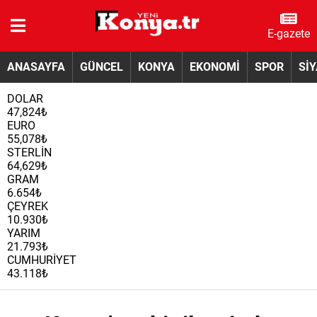
E-gazete
ANASAYFA
GÜNCEL
KONYA
EKONOMİ
SPOR
Sİ
DOLAR
47,824₺
EURO
55,078₺
STERLİN
64,629₺
GRAM
6.654₺
ÇEYREK
10.930₺
YARIM
21.793₺
CUMHURİYET
43.118₺