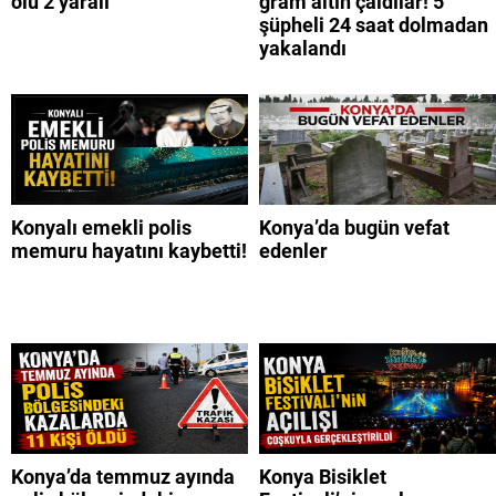
ölü 2 yaralı
gram altın çaldılar! 5
şüpheli 24 saat dolmadan
yakalandı
Konyalı emekli polis
Konya’da bugün vefat
memuru hayatını kaybetti!
edenler
Konya’da temmuz ayında
Konya Bisiklet