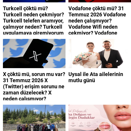
Turkcell çöktü mü?
Vodafone çöktü mü? 31
Turkcell neden çekmiyor?
Temmuz 2026 Vodafone
Turkcell telefen aramıyor,
neden çalışmıyor?
çalmıyor neden? Turkcell
Vodafone Wifi neden
uygulamaya giremiyorum
çekmiyor? Vodafone
neden? Turkcell internet
mobil uygulamaya neden
neden yavaş?
giremiyorum?
X çöktü mü, sorun mu var?
Uysal ile Ata ailelerinin
31 Temmuz 2026 X
mutlu günü
(Twitter) erişim sorunu ne
zaman düzelecek? X
neden çalışmıyor?