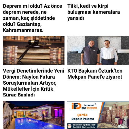
Deprem mi oldu? Az önce
Tilki, kedi ve kirpi
deprem nerede, ne
buluşması kameralara
zaman, kaç şiddetinde
yansıdı
oldu? Gaziantep,
Kahramanmaraş,
Adıyaman, Şanlıurfa,
Suriye, Kilis, Hatay,
Osmaniye 9 Ağustos 2026
AFAD son depremler
listesi
Vergi Denetimlerinde Yeni
KTO Başkanı Öztürk’ten
Dönem: Naylon Fatura
Mekpan Panel’e ziyaret
Soruşturmaları Artıyor,
Mükellefler İçin Kritik
Süreç Başladı