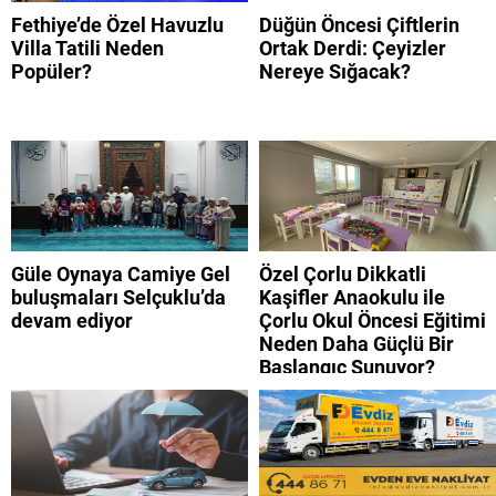
Fethiye’de Özel Havuzlu
Düğün Öncesi Çiftlerin
Villa Tatili Neden
Ortak Derdi: Çeyizler
Popüler?
Nereye Sığacak?
Güle Oynaya Camiye Gel
Özel Çorlu Dikkatli
buluşmaları Selçuklu’da
Kaşifler Anaokulu ile
devam ediyor
Çorlu Okul Öncesi Eğitimi
Neden Daha Güçlü Bir
Başlangıç Sunuyor?