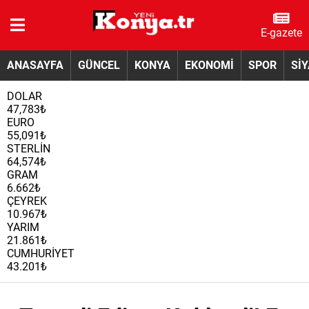
E-gazete
ANASAYFA
GÜNCEL
KONYA
EKONOMİ
SPOR
Sİ
DOLAR
47,783₺
EURO
55,091₺
STERLİN
64,574₺
GRAM
6.662₺
ÇEYREK
10.967₺
YARIM
21.861₺
CUMHURİYET
43.201₺