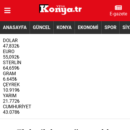
E-gazete
ANASAYFA
GÜNCEL
KONYA
EKONOMİ
SPOR
Sİ
DOLAR
47,832₺
EURO
55,092₺
STERLİN
64,659₺
GRAM
6.645₺
ÇEYREK
10.919₺
YARIM
21.772₺
CUMHURİYET
43.078₺