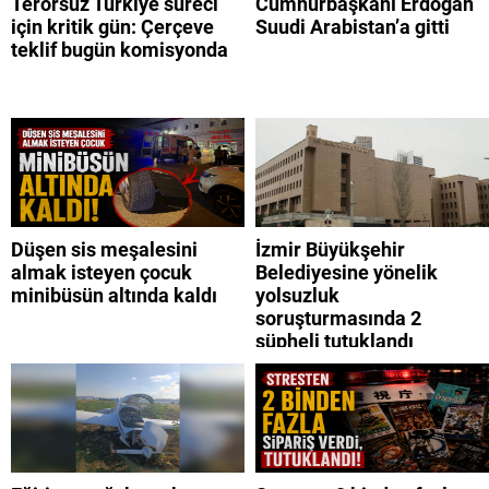
Terörsüz Türkiye süreci
Cumhurbaşkanı Erdoğan
için kritik gün: Çerçeve
Suudi Arabistan’a gitti
teklif bugün komisyonda
Düşen sis meşalesini
İzmir Büyükşehir
almak isteyen çocuk
Belediyesine yönelik
minibüsün altında kaldı
yolsuzluk
soruşturmasında 2
şüpheli tutuklandı