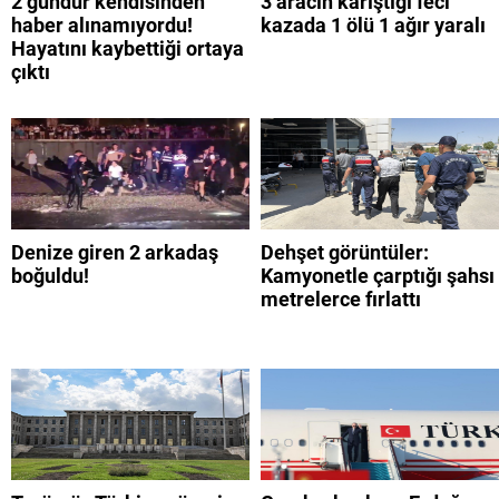
2 gündür kendisinden
3 aracın karıştığı feci
haber alınamıyordu!
kazada 1 ölü 1 ağır yaralı
Hayatını kaybettiği ortaya
çıktı
Denize giren 2 arkadaş
Dehşet görüntüler:
boğuldu!
Kamyonetle çarptığı şahsı
metrelerce fırlattı