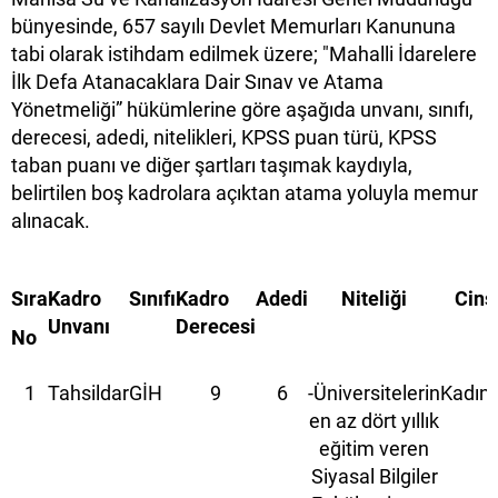
bünyesinde, 657 sayılı Devlet Memurları Kanununa
tabi olarak istihdam edilmek üzere; "Mahalli İdarelere
İlk Defa Atanacaklara Dair Sınav ve Atama
Yönetmeliği” hükümlerine göre aşağıda unvanı, sınıfı,
derecesi, adedi, nitelikleri, KPSS puan türü, KPSS
taban puanı ve diğer şartları taşımak kaydıyla,
belirtilen boş kadrolara açıktan atama yoluyla memur
alınacak.
Sıra
Kadro
Sınıfı
Kadro
Adedi
Niteliği
Cinsi
Unvanı
Derecesi
No
1
Tahsildar
GİH
9
6
-Üniversitelerin
Kadın
en az dört yıllık
eğitim veren
Siyasal Bilgiler