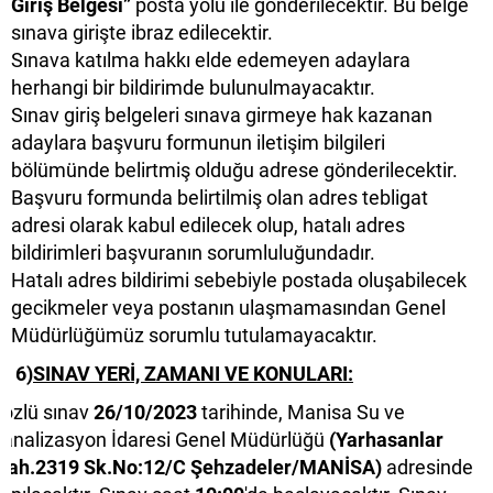
Giriş Belgesi”
posta yolu ile gönderilecektir. Bu belge
sınava girişte ibraz edilecektir.
Sınava katılma hakkı elde edemeyen adaylara
herhangi bir bildirimde bulunulmayacaktır.
Sınav giriş belgeleri sınava girmeye hak kazanan
adaylara başvuru formunun iletişim bilgileri
bölümünde belirtmiş olduğu adrese gönderilecektir.
Başvuru formunda belirtilmiş olan adres tebligat
adresi olarak kabul edilecek olup, hatalı adres
bildirimleri başvuranın sorumluluğundadır.
Hatalı adres bildirimi sebebiyle postada oluşabilecek
gecikmeler veya postanın ulaşmamasından Genel
Müdürlüğümüz sorumlu tutulamayacaktır.
6)
SINAV YERİ, ZAMANI VE KONULARI:
özlü sınav
26/10/2023
tarihinde, Manisa Su ve
analizasyon İdaresi Genel Müdürlüğü
(Yarhasanlar
Mah.2319 Sk.No:12/C Şehzadeler/MANİSA)
adresinde