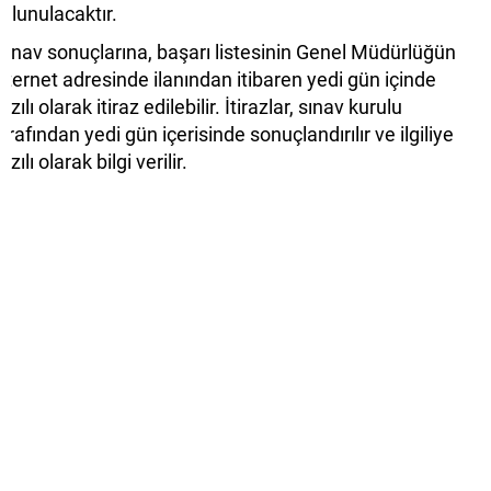
ulunulacaktır.
ınav sonuçlarına, başarı listesinin Genel Müdürlüğün
nternet adresinde ilanından itibaren yedi gün içinde
azılı olarak itiraz edilebilir. İtirazlar, sınav kurulu
arafından yedi gün içerisinde sonuçlandırılır ve ilgiliye
azılı olarak bilgi verilir.