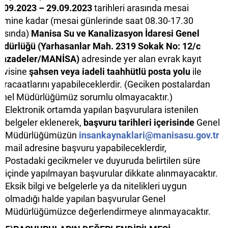
.09.2023 – 29.09.2023
tarihleri arasında mesai
timine kadar (mesai günlerinde saat 08.30-17.30
asında)
Manisa Su ve Kanalizasyon İdaresi Genel
üdürlüğü
(Yarhasanlar Mah. 2319 Sokak No: 12/c
ehzadeler/MANİSA)
adresinde yer alan evrak kayıt
rvisine
şahsen veya iadeli taahhütlü posta yolu
ile
racaatlarını yapabileceklerdir. (Geciken postalardan
nel Müdürlüğümüz sorumlu olmayacaktır.)
Elektronik ortamda yapılan başvurulara istenilen
belgeler eklenerek,
başvuru tarihleri içerisinde
Genel
Müdürlüğümüzün
insankaynaklari@manisasu.gov.tr
mail adresine başvuru yapabileceklerdir,
Postadaki gecikmeler ve duyuruda belirtilen süre
içinde yapılmayan başvurular dikkate alınmayacaktır.
Eksik bilgi ve belgelerle ya da nitelikleri uygun
olmadığı halde yapılan başvurular Genel
Müdürlüğümüzce değerlendirmeye alınmayacaktır.