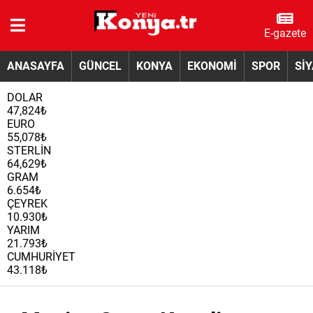
E-gazete
ANASAYFA
GÜNCEL
KONYA
EKONOMİ
SPOR
Sİ
DOLAR
47,824₺
EURO
55,078₺
STERLİN
64,629₺
GRAM
6.654₺
ÇEYREK
10.930₺
YARIM
21.793₺
CUMHURİYET
43.118₺