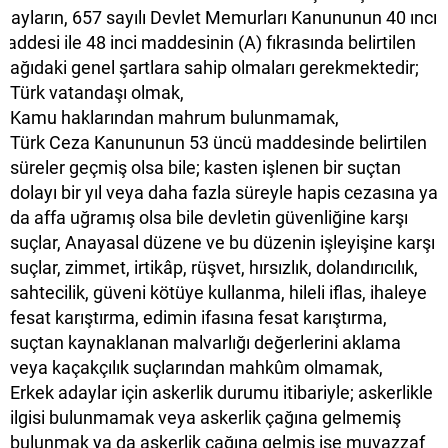
dayların, 657 sayılı Devlet Memurları Kanununun 40 ıncı
addesi ile 48 inci maddesinin (A) fıkrasında belirtilen
şağıdaki genel şartlara sahip olmaları gerekmektedir;
Türk vatandaşı olmak,
Kamu haklarından mahrum bulunmamak,
Türk Ceza Kanununun 53 üncü maddesinde belirtilen
süreler geçmiş olsa bile; kasten işlenen bir suçtan
dolayı bir yıl veya daha fazla süreyle hapis cezasına ya
da affa uğramış olsa bile devletin güvenliğine karşı
suçlar, Anayasal düzene ve bu düzenin işleyişine karşı
suçlar, zimmet, irtikâp, rüşvet, hırsızlık, dolandırıcılık,
sahtecilik, güveni kötüye kullanma, hileli iflas, ihaleye
fesat karıştırma, edimin ifasına fesat karıştırma,
suçtan kaynaklanan malvarlığı değerlerini aklama
veya kaçakçılık suçlarından mahkûm olmamak,
Erkek adaylar için askerlik durumu itibariyle; askerlikle
ilgisi bulunmamak veya askerlik çağına gelmemiş
bulunmak ya da askerlik çağına gelmiş ise muvazzaf