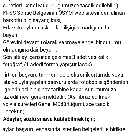
suretleri Genel Müdürlüğümüzce tasdik edilebilir.)
KPSS Sonuç Belgesinin ÖSYM web sitesinden alınan
barkotlu bilgisayar çıktısı,
Erkek Adayların askerlikle ilişiği olmadığına dair
beyanı,
Görevini devamlı olarak yapmaya engel bir durumu
olmadığına dair beyanı,
Son altı ay içerisinde çekilmiş 3 adet vesikalık
fotoğraf, (1 adedi forma yapıştırılacak)
elirtilen başvuru tarihlerinde elektronik ortamda veya
osta yoluyla yapılan başvurularda fotokopisi gönderilen
elgelerin aslının sınav tarihine kadar Kurumumuza
braz edilmesi gerekmektedir. (Aslı ibraz edilmek
aydıyla suretleri Genel Müdürlüğümüzce tasdik
dilecektir.)
Adaylar, sözlü sınava katılabilmek için;
aylar, başvuru esnasında istenilen belgeleri ile birlikte