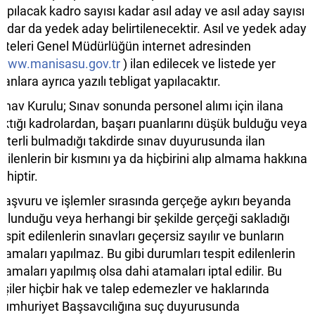
apılacak kadro sayısı kadar asıl aday ve asıl aday sayısı
adar da yedek aday belirtilenecektir. Asıl ve yedek aday
isteleri Genel Müdürlüğün internet adresinden
www.manisasu.gov.tr
) ilan edilecek ve listede yer
lanlara ayrıca yazılı tebligat yapılacaktır.
ınav Kurulu; Sınav sonunda personel alımı için ilana
ıktığı kadrolardan, başarı puanlarını düşük bulduğu veya
eterli bulmadığı takdirde sınav duyurusunda ilan
dilenlerin bir kısmını ya da hiçbirini alıp almama hakkına
ahiptir.
aşvuru ve işlemler sırasında gerçeğe aykırı beyanda
ulunduğu veya herhangi bir şekilde gerçeği sakladığı
espit edilenlerin sınavları geçersiz sayılır ve bunların
tamaları yapılmaz. Bu gibi durumları tespit edilenlerin
tamaları yapılmış olsa dahi atamaları iptal edilir. Bu
işiler hiçbir hak ve talep edemezler ve haklarında
umhuriyet Başsavcılığına suç duyurusunda