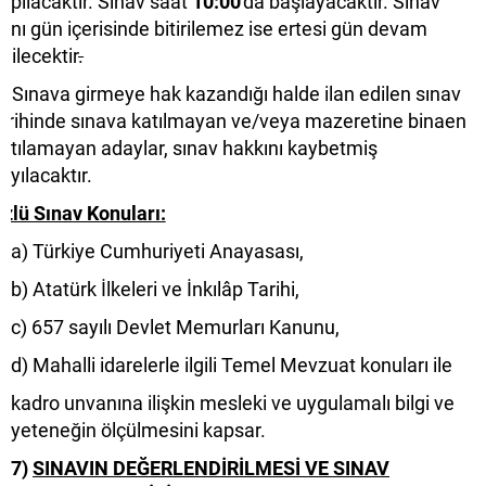
apılacaktır. Sınav saat
10:00
'da başlayacaktır. Sınav
ynı gün içerisinde bitirilemez ise ertesi gün devam
dilecektir
.
ınava girmeye hak kazandığı halde ilan edilen sınav
arihinde sınava katılmayan ve/veya mazeretine binaen
atılamayan adaylar, sınav hakkını kaybetmiş
ayılacaktır.
zlü Sınav Konuları:
a) Türkiye Cumhuriyeti Anayasası,
b) Atatürk İlkeleri ve İnkılâp Tarihi,
c) 657 sayılı Devlet Memurları Kanunu,
d) Mahalli idarelerle ilgili Temel Mevzuat konuları ile
kadro unvanına ilişkin mesleki ve uygulamalı bilgi ve
yeteneğin ölçülmesini kapsar.
7)
SINAVIN DEĞERLENDİRİLMESİ VE SINAV