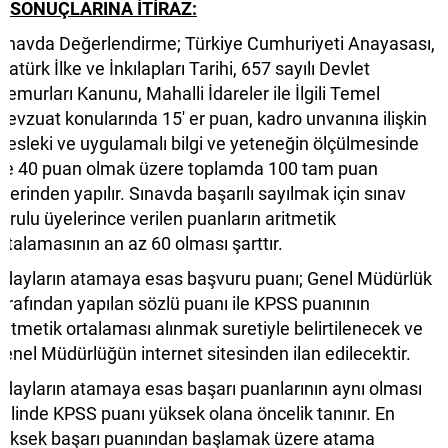
SONUÇLARINA İTİRAZ:
ınavda Değerlendirme; Türkiye Cumhuriyeti Anayasası,
tatürk İlke ve İnkılapları Tarihi, 657 sayılı Devlet
emurları Kanunu, Mahalli İdareler ile İlgili Temel
evzuat konularında 15' er puan, kadro unvanına ilişkin
esleki ve uygulamalı bilgi ve yeteneğin ölçülmesinde
se 40 puan olmak üzere toplamda 100 tam puan
zerinden yapılır. Sınavda başarılı sayılmak için sınav
urulu üyelerince verilen puanların aritmetik
rtalamasının an az 60 olması şarttır.
dayların atamaya esas başvuru puanı; Genel Müdürlük
arafından yapılan sözlü puanı ile KPSS puanının
ritmetik ortalaması alınmak suretiyle belirtilenecek ve
enel Müdürlüğün internet sitesinden ilan edilecektir.
dayların atamaya esas başarı puanlarının aynı olması
alinde KPSS puanı yüksek olana öncelik tanınır. En
üksek başarı puanından başlamak üzere atama