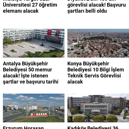
Üniversitesi 27 öğretim
görevlisi alacak! Başvuru
elemanı alacak
şartları belli oldu
Antalya Büyükşehir
Konya Büyükşehir
Belediyesi 50 memur
Belediyesi 10 Bilgi İşlem
alacak! İşte istenen
Teknik Servis Görevlisi
şartlar ve başvuru tarihi
alacak
Erzurum Horasan
Kadıköy Belediyesi 36