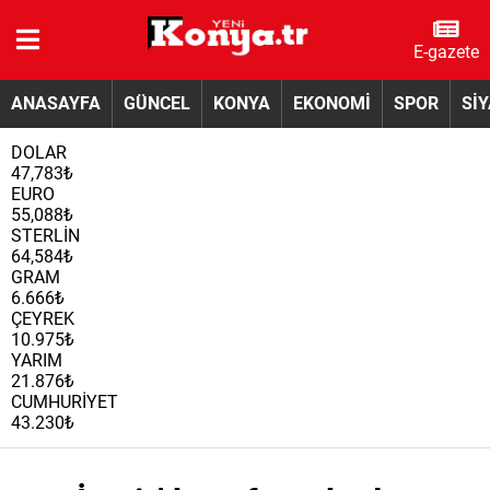
E-gazete
ANASAYFA
GÜNCEL
KONYA
EKONOMİ
SPOR
Sİ
DOLAR
47,783₺
EURO
55,088₺
STERLİN
64,584₺
GRAM
6.666₺
ÇEYREK
10.975₺
YARIM
21.876₺
CUMHURİYET
43.230₺