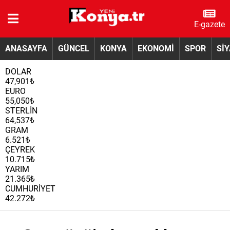
E-gazete
ANASAYFA
GÜNCEL
KONYA
EKONOMİ
SPOR
Sİ
DOLAR
47,901₺
EURO
55,050₺
STERLİN
64,537₺
GRAM
6.521₺
ÇEYREK
10.715₺
YARIM
21.365₺
CUMHURİYET
42.272₺