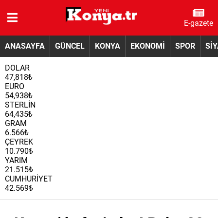
E-gazete
ANASAYFA
GÜNCEL
KONYA
EKONOMİ
SPOR
Sİ
DOLAR
47,818₺
EURO
54,938₺
STERLİN
64,435₺
GRAM
6.566₺
ÇEYREK
10.790₺
YARIM
21.515₺
CUMHURİYET
42.569₺