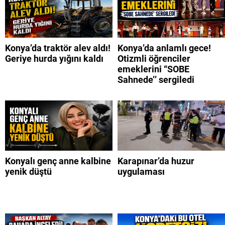
Konya’da traktör alev aldı!
Konya’da anlamlı gece!
Geriye hurda yığını kaldı
Otizmli öğrenciler
emeklerini “SOBE
Sahnede’’ sergiledi
Konyalı genç anne kalbine
Karapınar’da huzur
yenik düştü
uygulaması