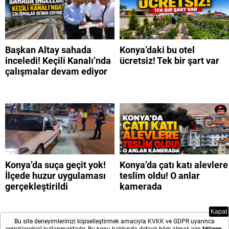
Başkan Altay sahada
Konya’daki bu otel
inceledi! Keçili Kanalı’nda
ücretsiz! Tek bir şart var
çalışmalar devam ediyor
Konya’da suça geçit yok!
Konya’da çatı katı alevlere
İlçede huzur uygulaması
teslim oldu! O anlar
gerçekleştirildi
kamerada
Kapat
Bu site deneyimlerinizi kişiselleştirmek amacıyla KVKK ve GDPR uyarınca