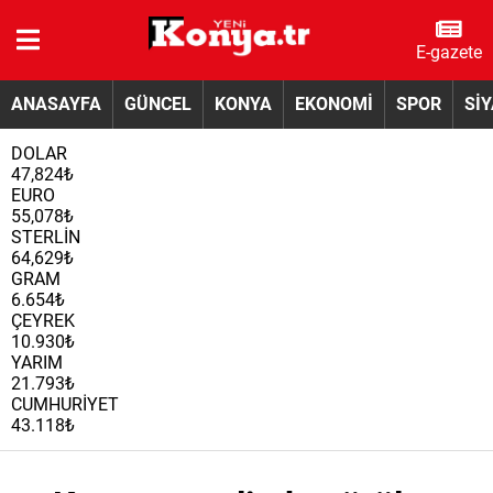
E-gazete
ANASAYFA
GÜNCEL
KONYA
EKONOMİ
SPOR
Sİ
DOLAR
47,824₺
EURO
55,078₺
STERLİN
64,629₺
GRAM
6.654₺
ÇEYREK
10.930₺
YARIM
21.793₺
CUMHURİYET
43.118₺