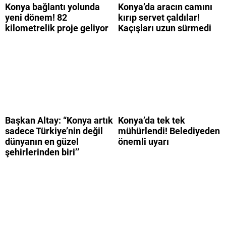
Konya bağlantı yolunda
Konya’da aracın camını
yeni dönem! 82
kırıp servet çaldılar!
kilometrelik proje geliyor
Kaçışları uzun sürmedi
Başkan Altay: “Konya artık
Konya’da tek tek
sadece Türkiye’nin değil
mühürlendi! Belediyeden
dünyanın en güzel
önemli uyarı
şehirlerinden biri’’