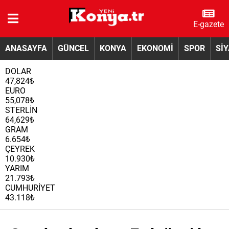
E-gazete
ANASAYFA
GÜNCEL
KONYA
EKONOMİ
SPOR
Sİ
DOLAR
47,824₺
EURO
55,078₺
STERLİN
64,629₺
GRAM
6.654₺
ÇEYREK
10.930₺
YARIM
21.793₺
CUMHURİYET
43.118₺