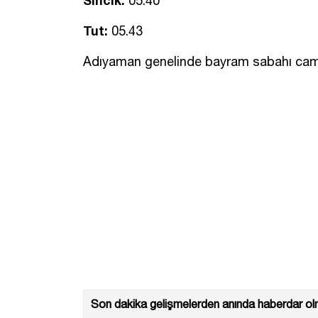
Sincik:
05.40
Tut:
05.43
Adıyaman genelinde bayram sabahı cami
Son dakika gelişmelerden anında haberdar olm