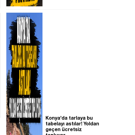
Konya’da tarlaya bu
tabelayı astılar! Yoldan
geçen ücretsiz
topluyor