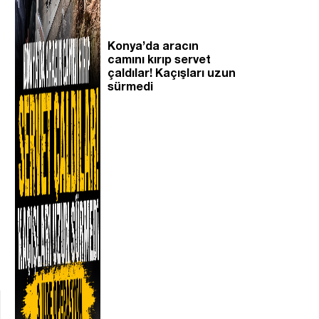
Konya’da aracın
camını kırıp servet
çaldılar! Kaçışları uzun
sürmedi