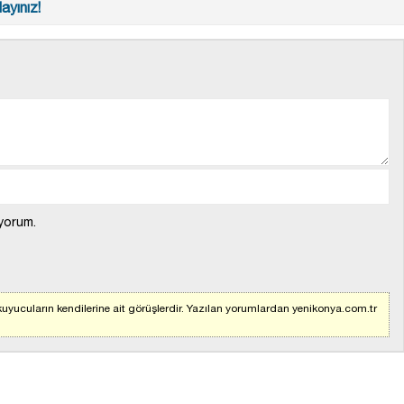
ayınız!
yorum.
uyucuların kendilerine ait görüşlerdir. Yazılan yorumlardan yenikonya.com.tr