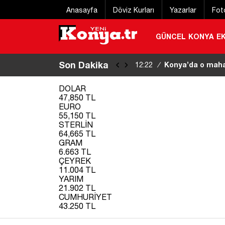
Anasayfa
Döviz Kurları
Yazarlar
Fot
GÜNCEL
KONYA
E
Son Dakika
Cansever hayatın
12:20
/
DOLAR
47,850 TL
EURO
55,150 TL
STERLİN
64,665 TL
GRAM
6.663 TL
ÇEYREK
11.004 TL
YARIM
21.902 TL
CUMHURİYET
43.250 TL