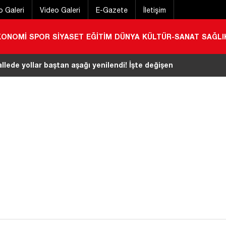
o Galeri
Video Galeri
E-Gazete
İletişim
KONOMİ
SPOR
SİYASET
EĞİTİM
DÜNYA
KÜLTÜR-SANAT
SAĞLI
ı kaybetti! Cenaze programı detayları belli oldu
|