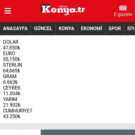
E-gazete
ANASAYFA
GÜNCEL
KONYA
EKONOMİ
SPOR
Sİ
DOLAR
47,850₺
EURO
55,150₺
STERLİN
64,665₺
GRAM
6.663₺
ÇEYREK
11.004₺
YARIM
21.902₺
CUMHURİYET
43.250₺