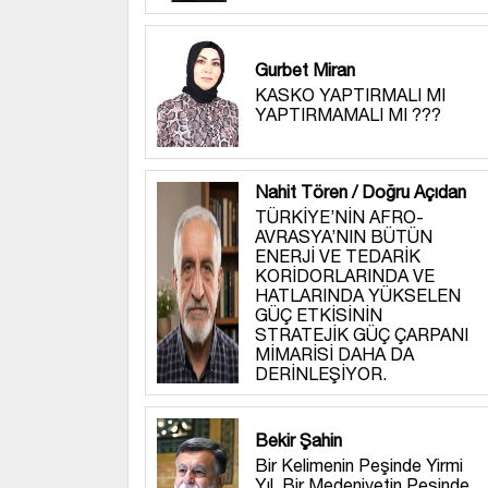
Gurbet Miran
KASKO YAPTIRMALI MI
YAPTIRMAMALI MI ???
Nahit Tören / Doğru Açıdan
TÜRKİYE’NİN AFRO-
AVRASYA’NIN BÜTÜN
ENERJİ VE TEDARİK
KORİDORLARINDA VE
HATLARINDA YÜKSELEN
GÜÇ ETKİSİNİN
STRATEJİK GÜÇ ÇARPANI
MİMARİSİ DAHA DA
DERİNLEŞİYOR.
Bekir Şahin
Bir Kelimenin Peşinde Yirmi
Yıl, Bir Medeniyetin Peşinde