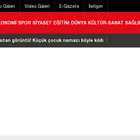
o Galeri
Video Galeri
E-Gazete
İletişim
KONOMİ
SPOR
SİYASET
EĞİTİM
DÜNYA
KÜLTÜR-SANAT
SAĞLI
sıtan görüntü! Küçük çocuk namazı böyle kıldı
|