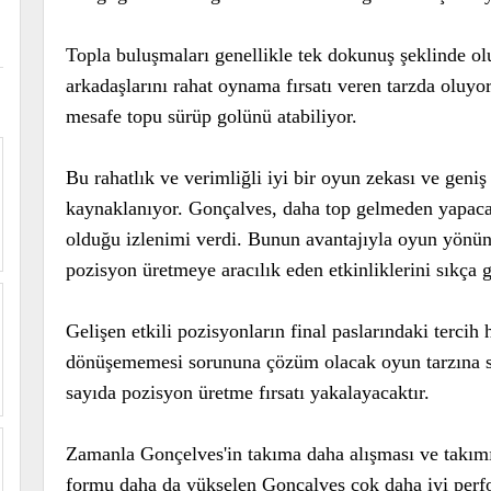
Topla buluşmaları genellikle tek dokunuş şeklinde o
arkadaşlarını rahat oynama fırsatı veren tarzda oluyo
mesafe topu sürüp golünü atabiliyor.
Bu rahatlık ve verimliğli iyi bir oyun zekası ve geni
kaynaklanıyor. Gonçalves, daha top gelmeden yapacakl
olduğu izlenimi verdi. Bunun avantajıyla oyun yönünü
pozisyon üretmeye aracılık eden etkinliklerini sıkç
Gelişen etkili pozisyonların final paslarındaki tercih
dönüşememesi sorununa çözüm olacak oyun tarzına sa
sayıda pozisyon üretme fırsatı yakalayacaktır.
Zamanla Gonçelves'in takıma daha alışması ve takım
formu daha da yükselen Gonçalves çok daha iyi perfo