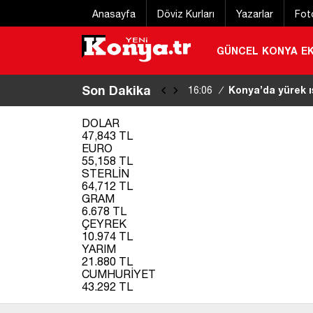
Anasayfa
Döviz Kurları
Yazarlar
Fot
GÜNCEL
KONYA
E
Son Dakika
Konya’da yürek ı
16:06
/
DOLAR
47,843 TL
EURO
55,158 TL
STERLİN
64,712 TL
GRAM
6.678 TL
ÇEYREK
10.974 TL
YARIM
21.880 TL
CUMHURİYET
43.292 TL