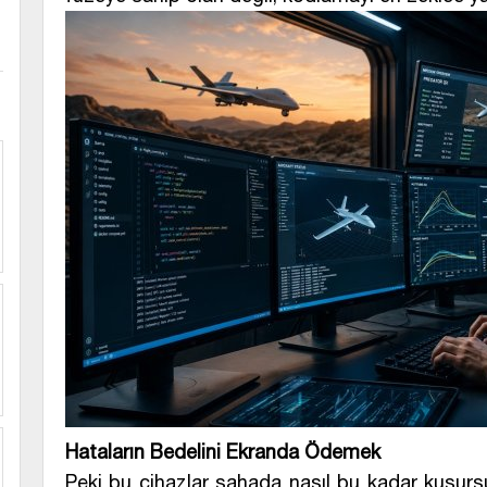
Hataların Bedelini Ekranda Ödemek
Peki bu cihazlar sahada nasıl bu kadar kusursuz