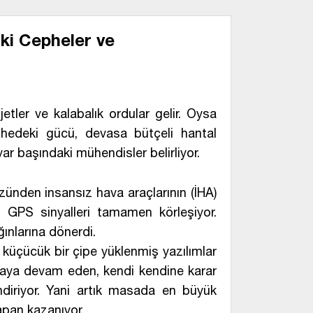
ki Cepheler ve
etler ve kalabalık ordular gelir. Oysa
phedeki gücü, devasa bütçeli hantal
yar başındaki mühendisler belirliyor.
zünden insansız hava araçlarının (İHA)
r. GPS sinyalleri tamamen körleşiyor.
ınlarına dönerdi.
 küçücük bir çipe yüklenmiş yazılımlar
maya devam eden, kendi kendine karar
diriyor. Yani artık masada en büyük
apan kazanıyor.