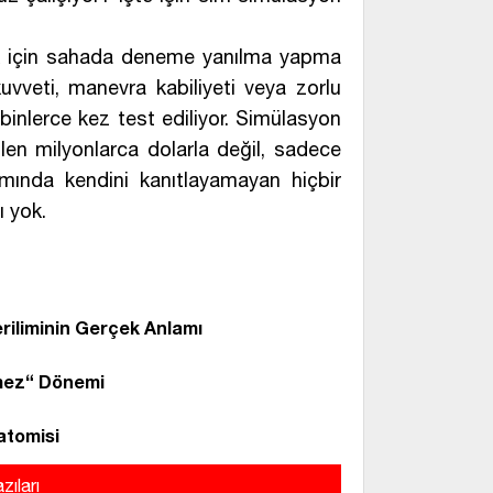
mek için sahada deneme yanılma yapma
kuvveti, manevra kabiliyeti veya zorlu
binlerce kez test ediliyor. Simülasyon
len milyonlarca dolarla değil, sadece
amında kendini kanıtlayamayan hiçbir
 yok.
riliminin Gerçek Anlamı
mez“ Dönemi
atomisi
zıları