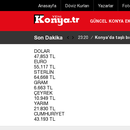
Anasayfa
Döviz Kurları
Yazarlar
Fot
GÜNCEL
KONYA
E
Son Dakika
Konya’da taşlı bı
23:20
/
DOLAR
47,853 TL
EURO
55,117 TL
STERLİN
64,668 TL
GRAM
6.663 TL
ÇEYREK
10.949 TL
YARIM
21.830 TL
CUMHURİYET
43.193 TL