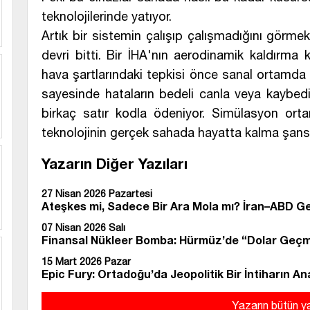
teknolojilerinde yatıyor.
Artık bir sistemin çalışıp çalışmadığını gör
devri bitti. Bir İHA'nın aerodinamik kaldırma 
hava şartlarındaki tepkisi önce sanal ortamda 
sayesinde hataların bedeli canla veya kaybedi
birkaç satır kodla ödeniyor. Simülasyon ort
teknolojinin gerçek sahada hayatta kalma şansı
Yazarın Diğer Yazıları
27 Nisan 2026 Pazartesi
Ateşkes mi, Sadece Bir Ara Mola mı? İran–ABD Ge
07 Nisan 2026 Salı
Finansal Nükleer Bomba: Hürmüz’de “Dolar Geç
15 Mart 2026 Pazar
Epic Fury: Ortadoğu’da Jeopolitik Bir İntiharın An
Yazarın bütün ya