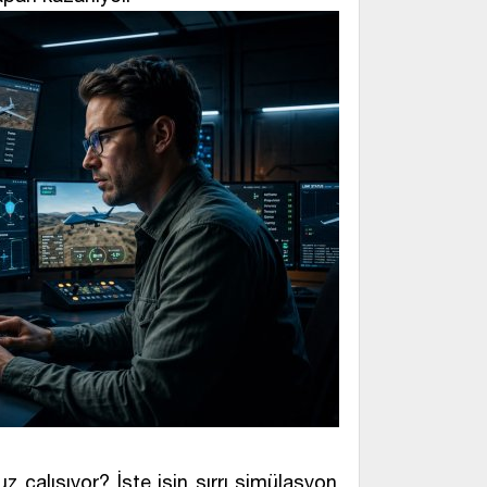
 çalışıyor? İşte işin sırrı simülasyon