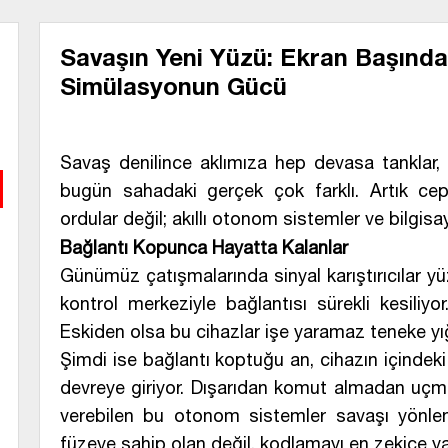
Savaşın Yeni Yüzü: Ekran Başında
Simülasyonun Gücü
Savaş denilince aklımıza hep devasa tanklar, j
bugün sahadaki gerçek çok farklı. Artık ce
ordular değil; akıllı otonom sistemler ve bilgisa
Bağlantı Kopunca Hayatta Kalanlar
Günümüz çatışmalarında sinyal karıştırıcılar yü
kontrol merkeziyle bağlantısı sürekli kesiliyo
Eskiden olsa bu cihazlar işe yaramaz teneke yığ
Şimdi ise bağlantı koptuğu an, cihazın içindeki
devreye giriyor. Dışarıdan komut almadan uç
verebilen bu otonom sistemler savaşı yönlen
füzeye sahip olan değil, kodlamayı en zekice y