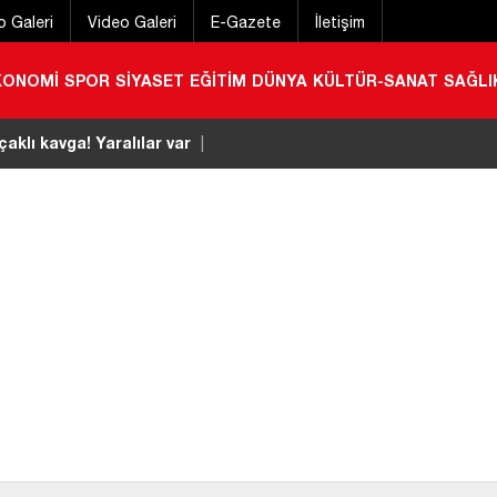
o Galeri
Video Galeri
E-Gazete
İletişim
KONOMİ
SPOR
SİYASET
EĞİTİM
DÜNYA
KÜLTÜR-SANAT
SAĞLI
çaklı kavga! Yaralılar var
|