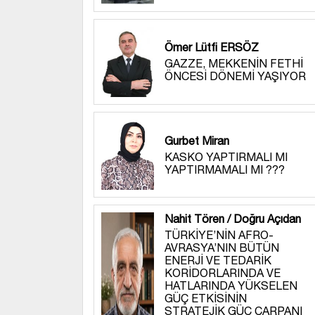
Ömer Lütfi ERSÖZ
GAZZE, MEKKENİN FETHİ
ÖNCESİ DÖNEMİ YAŞIYOR
Gurbet Miran
KASKO YAPTIRMALI MI
YAPTIRMAMALI MI ???
Nahit Tören / Doğru Açıdan
TÜRKİYE’NİN AFRO-
AVRASYA’NIN BÜTÜN
ENERJİ VE TEDARİK
KORİDORLARINDA VE
HATLARINDA YÜKSELEN
GÜÇ ETKİSİNİN
STRATEJİK GÜÇ ÇARPANI