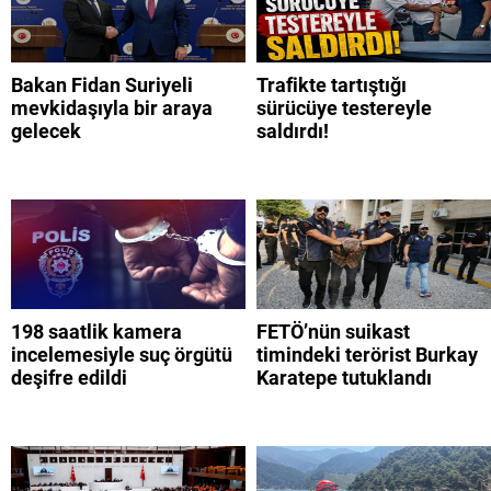
Bakan Fidan Suriyeli
Trafikte tartıştığı
mevkidaşıyla bir araya
sürücüye testereyle
gelecek
saldırdı!
198 saatlik kamera
FETÖ’nün suikast
incelemesiyle suç örgütü
timindeki terörist Burkay
deşifre edildi
Karatepe tutuklandı