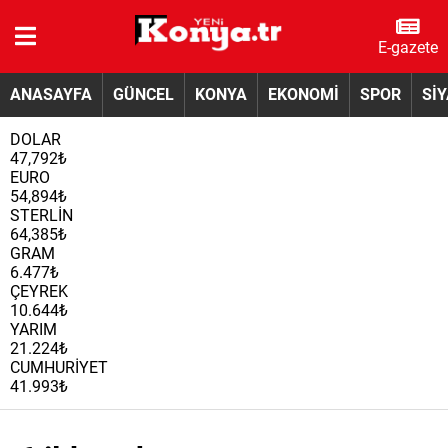
E-gazete
ANASAYFA
GÜNCEL
KONYA
EKONOMİ
SPOR
Sİ
DOLAR
47,792₺
EURO
54,894₺
STERLİN
64,385₺
GRAM
6.477₺
ÇEYREK
10.644₺
YARIM
21.224₺
CUMHURİYET
41.993₺