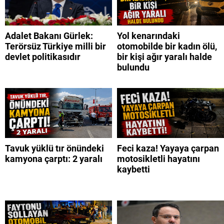
Adalet Bakanı Gürlek:
Yol kenarındaki
Terörsüz Türkiye milli bir
otomobilde bir kadın ölü,
devlet politikasıdır
bir kişi ağır yaralı halde
bulundu
Tavuk yüklü tır önündeki
Feci kaza! Yayaya çarpan
kamyona çarptı: 2 yaralı
motosikletli hayatını
kaybetti