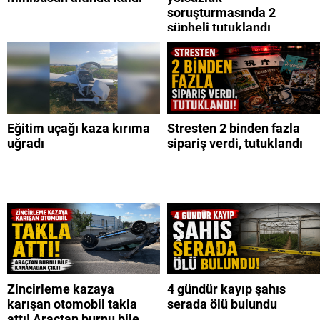
soruşturmasında 2
şüpheli tutuklandı
Eğitim uçağı kaza kırıma
Stresten 2 binden fazla
uğradı
sipariş verdi, tutuklandı
Zincirleme kazaya
4 gündür kayıp şahıs
karışan otomobil takla
serada ölü bulundu
attı! Araçtan burnu bile