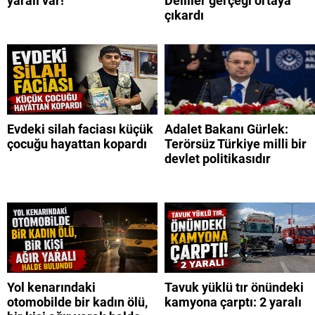
yaralı var!
Deliller gerçeği ortaya
çıkardı
Evdeki silah faciası küçük
Adalet Bakanı Gürlek:
çocuğu hayattan kopardı
Terörsüz Türkiye milli bir
devlet politikasıdır
Yol kenarındaki
Tavuk yüklü tır önündeki
otomobilde bir kadın ölü,
kamyona çarptı: 2 yaralı