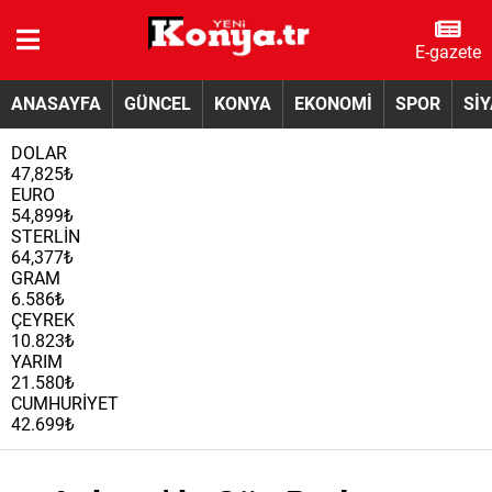
E-gazete
ANASAYFA
GÜNCEL
KONYA
EKONOMİ
SPOR
Sİ
DOLAR
47,825₺
EURO
54,899₺
STERLİN
64,377₺
GRAM
6.586₺
ÇEYREK
10.823₺
YARIM
21.580₺
CUMHURİYET
42.699₺