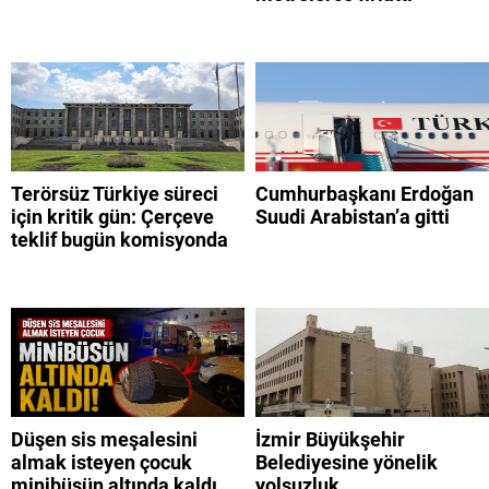
Terörsüz Türkiye süreci
Cumhurbaşkanı Erdoğan
için kritik gün: Çerçeve
Suudi Arabistan’a gitti
teklif bugün komisyonda
Düşen sis meşalesini
İzmir Büyükşehir
almak isteyen çocuk
Belediyesine yönelik
minibüsün altında kaldı
yolsuzluk