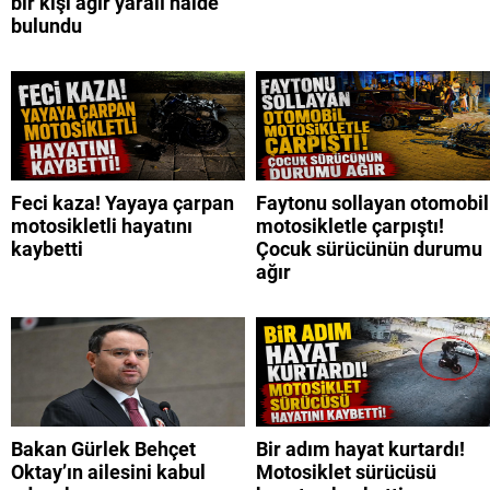
bir kişi ağır yaralı halde
bulundu
Feci kaza! Yayaya çarpan
Faytonu sollayan otomobil
motosikletli hayatını
motosikletle çarpıştı!
kaybetti
Çocuk sürücünün durumu
ağır
Bakan Gürlek Behçet
Bir adım hayat kurtardı!
Oktay’ın ailesini kabul
Motosiklet sürücüsü