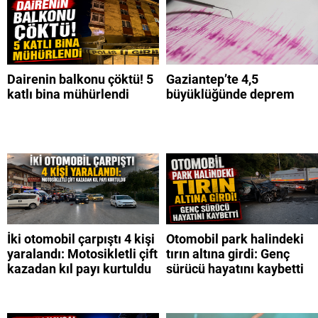
Dairenin balkonu çöktü! 5
Gaziantep’te 4,5
katlı bina mühürlendi
büyüklüğünde deprem
İki otomobil çarpıştı 4 kişi
Otomobil park halindeki
yaralandı: Motosikletli çift
tırın altına girdi: Genç
kazadan kıl payı kurtuldu
sürücü hayatını kaybetti