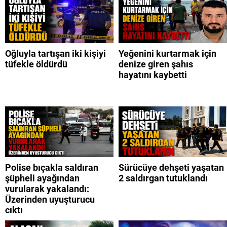
Oğluyla tartışan iki kişiyi
Yeğenini kurtarmak için
tüfekle öldürdü
denize giren şahıs
hayatını kaybetti
Polise bıçakla saldıran
Sürücüye dehşeti yaşatan
şüpheli ayağından
2 saldırgan tutuklandı
vurularak yakalandı:
Üzerinden uyuşturucu
çıktı