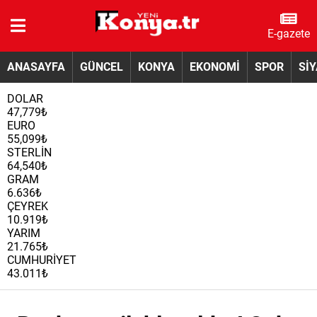
E-gazete
ANASAYFA
GÜNCEL
KONYA
EKONOMİ
SPOR
Sİ
DOLAR
47,779₺
EURO
55,099₺
STERLİN
64,540₺
GRAM
6.636₺
ÇEYREK
10.919₺
YARIM
21.765₺
CUMHURİYET
43.011₺