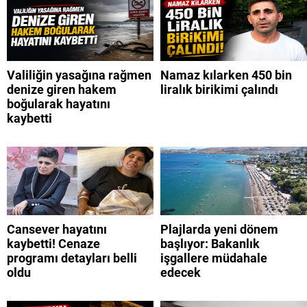
Valiliğin yasağına rağmen
Namaz kılarken 450 bin
denize giren hakem
liralık birikimi çalındı
boğularak hayatını
kaybetti
Cansever hayatını
Plajlarda yeni dönem
kaybetti! Cenaze
başlıyor: Bakanlık
programı detayları belli
işgallere müdahale
oldu
edecek