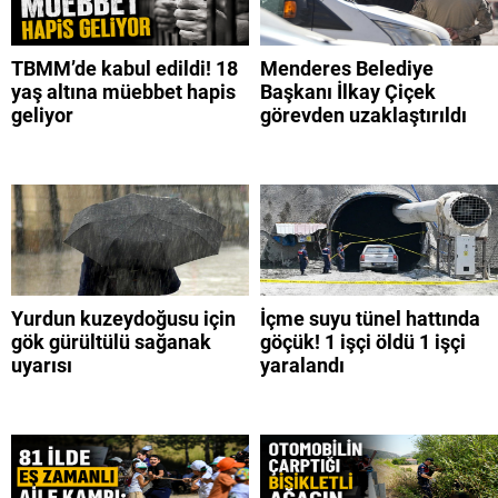
TBMM’de kabul edildi! 18
Menderes Belediye
yaş altına müebbet hapis
Başkanı İlkay Çiçek
geliyor
görevden uzaklaştırıldı
Yurdun kuzeydoğusu için
İçme suyu tünel hattında
gök gürültülü sağanak
göçük! 1 işçi öldü 1 işçi
uyarısı
yaralandı