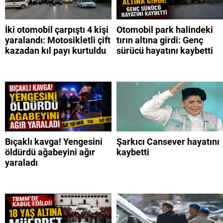
İki otomobil çarpıştı 4 kişi
Otomobil park halindeki
yaralandı: Motosikletli çift
tırın altına girdi: Genç
kazadan kıl payı kurtuldu
sürücü hayatını kaybetti
Bıçaklı kavga! Yengesini
Şarkıcı Cansever hayatını
öldürdü ağabeyini ağır
kaybetti
yaraladı