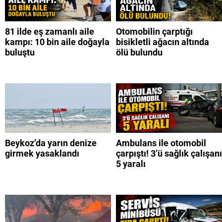
81 ilde eş zamanlı aile
Otomobilin çarptığı
kampı: 10 bin aile doğayla
bisikletli ağacın altında
buluştu
ölü bulundu
Beykoz’da yarın denize
Ambulans ile otomobil
girmek yasaklandı
çarpıştı! 3’ü sağlık çalışanı
5 yaralı