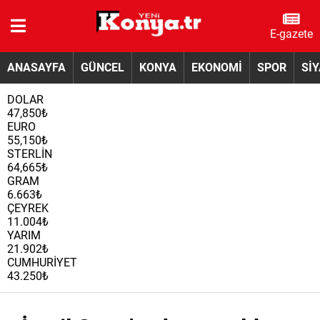
E-gazete
ANASAYFA
GÜNCEL
KONYA
EKONOMİ
SPOR
Sİ
DOLAR
47,850₺
EURO
55,150₺
STERLİN
64,665₺
GRAM
6.663₺
ÇEYREK
11.004₺
YARIM
21.902₺
CUMHURİYET
43.250₺