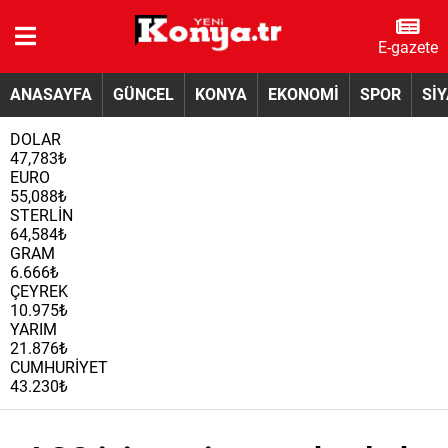
E-gazete
ANASAYFA
GÜNCEL
KONYA
EKONOMİ
SPOR
Sİ
DOLAR
47,783₺
EURO
55,088₺
STERLİN
64,584₺
GRAM
6.666₺
ÇEYREK
10.975₺
YARIM
21.876₺
CUMHURİYET
43.230₺