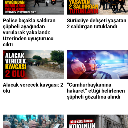
Polise bıçakla saldıran
Sürücüye dehşeti yaşatan
şüpheli ayağından
2 saldırgan tutuklandı
vurularak yakalandı:
Üzerinden uyuşturucu
çıktı
Alacak verecek kavgası: 2
“Cumhurbaşkanına
ölü
hakaret’’ ettiği belirlenen
şüpheli gözaltına alındı