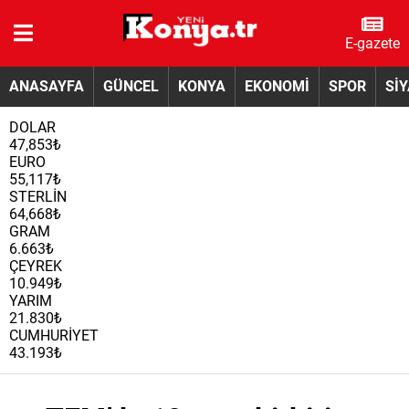
E-gazete
ANASAYFA
GÜNCEL
KONYA
EKONOMİ
SPOR
Sİ
DOLAR
47,853₺
EURO
55,117₺
STERLİN
64,668₺
GRAM
6.663₺
ÇEYREK
10.949₺
YARIM
21.830₺
CUMHURİYET
43.193₺