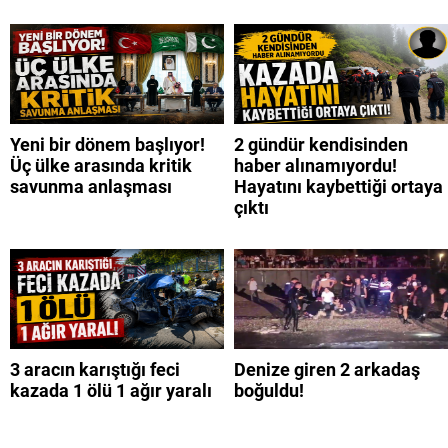
Yeni bir dönem başlıyor!
2 gündür kendisinden
Üç ülke arasında kritik
haber alınamıyordu!
savunma anlaşması
Hayatını kaybettiği ortaya
çıktı
3 aracın karıştığı feci
Denize giren 2 arkadaş
kazada 1 ölü 1 ağır yaralı
boğuldu!