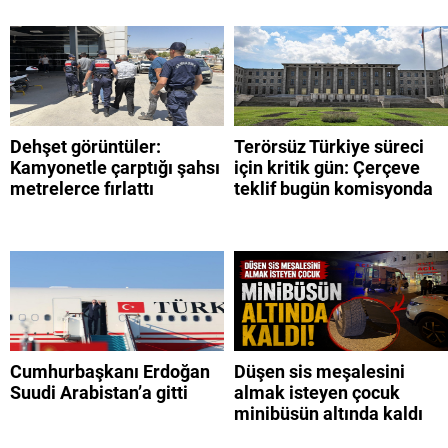
Dehşet görüntüler:
Terörsüz Türkiye süreci
Kamyonetle çarptığı şahsı
için kritik gün: Çerçeve
metrelerce fırlattı
teklif bugün komisyonda
Cumhurbaşkanı Erdoğan
Düşen sis meşalesini
Suudi Arabistan’a gitti
almak isteyen çocuk
minibüsün altında kaldı