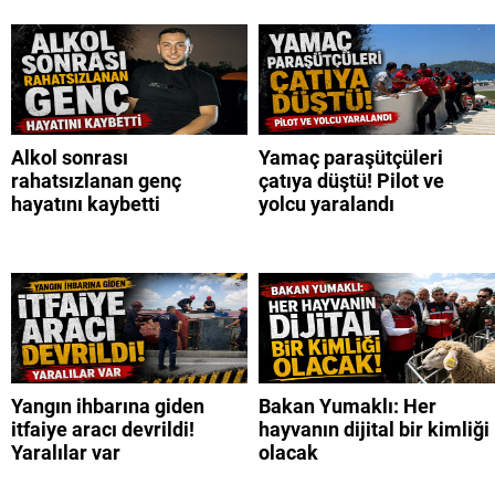
Alkol sonrası
Yamaç paraşütçüleri
rahatsızlanan genç
çatıya düştü! Pilot ve
hayatını kaybetti
yolcu yaralandı
Yangın ihbarına giden
Bakan Yumaklı: Her
itfaiye aracı devrildi!
hayvanın dijital bir kimliği
Yaralılar var
olacak