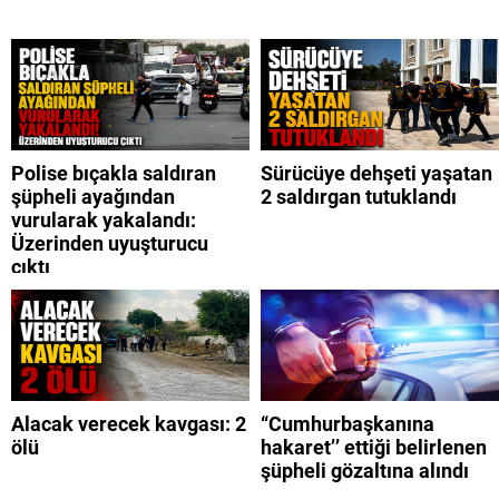
Polise bıçakla saldıran
Sürücüye dehşeti yaşatan
şüpheli ayağından
2 saldırgan tutuklandı
vurularak yakalandı:
Üzerinden uyuşturucu
çıktı
Alacak verecek kavgası: 2
“Cumhurbaşkanına
ölü
hakaret’’ ettiği belirlenen
şüpheli gözaltına alındı