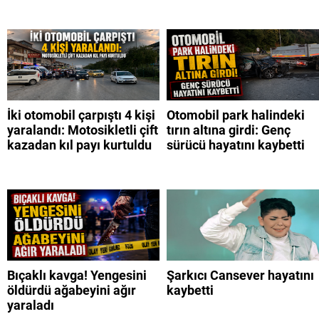
İki otomobil çarpıştı 4 kişi
Otomobil park halindeki
yaralandı: Motosikletli çift
tırın altına girdi: Genç
kazadan kıl payı kurtuldu
sürücü hayatını kaybetti
Bıçaklı kavga! Yengesini
Şarkıcı Cansever hayatını
öldürdü ağabeyini ağır
kaybetti
yaraladı