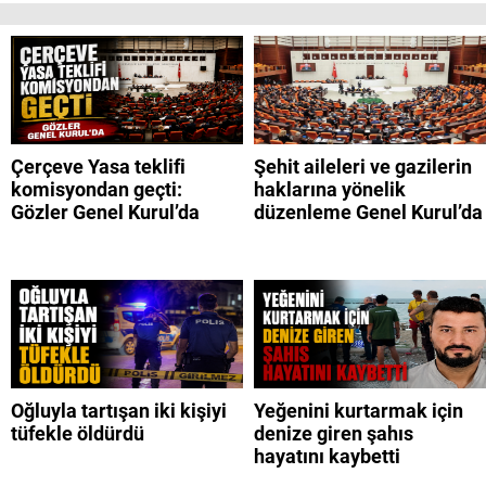
Çerçeve Yasa teklifi
Şehit aileleri ve gazilerin
komisyondan geçti:
haklarına yönelik
Gözler Genel Kurul’da
düzenleme Genel Kurul’da
Oğluyla tartışan iki kişiyi
Yeğenini kurtarmak için
tüfekle öldürdü
denize giren şahıs
hayatını kaybetti