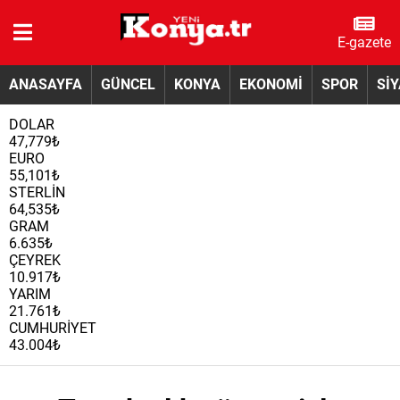
E-gazete
ANASAYFA
GÜNCEL
KONYA
EKONOMİ
SPOR
Sİ
DOLAR
47,779₺
EURO
55,101₺
STERLİN
64,535₺
GRAM
6.635₺
ÇEYREK
10.917₺
YARIM
21.761₺
CUMHURİYET
43.004₺