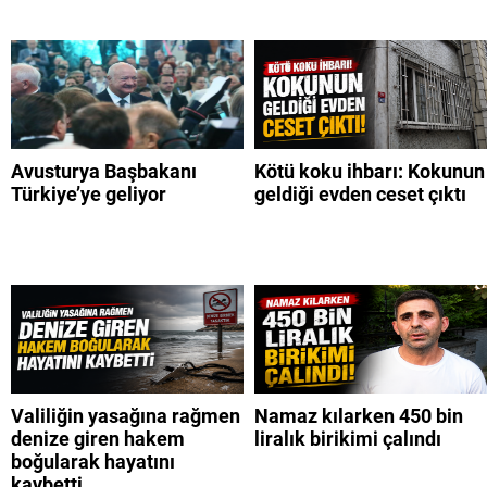
Avusturya Başbakanı
Kötü koku ihbarı: Kokunun
Türkiye’ye geliyor
geldiği evden ceset çıktı
Valiliğin yasağına rağmen
Namaz kılarken 450 bin
denize giren hakem
liralık birikimi çalındı
boğularak hayatını
kaybetti