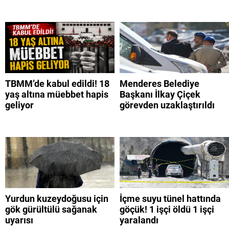
TBMM’de kabul edildi! 18
Menderes Belediye
yaş altına müebbet hapis
Başkanı İlkay Çiçek
geliyor
görevden uzaklaştırıldı
Yurdun kuzeydoğusu için
İçme suyu tünel hattında
gök gürültülü sağanak
göçük! 1 işçi öldü 1 işçi
uyarısı
yaralandı